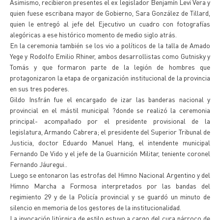
Asimismo, recibieron presentes el ex legislador Benjamín Levi Vera y
quien fuese escribana mayor de Gobierno, Sara González de Tillard,
quien le entregó al jefe del Ejecutivo un cuadro con fotografías
alegóricas a ese histórico momento de medio siglo atrás.
En la ceremonia también se los vio a políticos de la talla de Amado
Yege y Rodolfo Emilio Rhiner, ambos desarrollistas como Gutnisky y
Tomás y que formaron parte de la legión de hombres que
protagonizaron la etapa de organización institucional de la provincia
en sus tres poderes.
Gildo Insfrán fue el encargado de izar las banderas nacional y
provincial en el mástil municipal ?donde se realizó la ceremonia
principal- acompañado por el presidente provisional de la
legislatura, Armando Cabrera; el presidente del Superior Tribunal de
Justicia, doctor Eduardo Manuel Hang, el intendente municipal
Fernando De Vido y el jefe de la Guarnición Militar, teniente coronel
Fernando Jáuregui..
Luego se entonaron las estrofas del Himno Nacional Argentino y del
Himno Marcha a Formosa interpretados por las bandas del
regimiento 29 y de la Policía provincial y se guardó un minuto de
silencio en memoria de los gestores de la institucionalidad.
La invocación litúrgica de estilo estuvo a cargo del cura párroco de