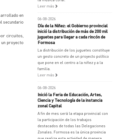
Leer más
sarrollado en
06-08-2026
vel secundario
Día de la Niñez: el Gobierno provincial
inició la distribución de más de 200 mil
or circuitos,
juguetes para llegar a cada rincón de
a un proyecto
Formosa
La distribución de los juguetes constituye
un gesto concreto de un proyecto político
que pone en el centro a la niñez y a la
familia.
Leer más
06-08-2026
Inició la Feria de Educación, Artes,
Ciencia y Tecnología de la instancia
zonal Capital
A fin de mes será la etapa provincial con
la participación de los trabajos
destacados de todas las Delegaciones
Zonales. Formosa es la única provincia
que realiza esta actividad de manera