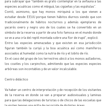
para subrayar que "también es grato contemplar en la avifauna a las
especies acuáticas como el mbiguá, las cigüeñas y las espátulas".
Contó, asimismo, que hay monos miriquiná a los que vienen a
estudiar desde EEUU porque tienen hábitos diurnos siendo que son
tradicionalmente de hábitos nocturnos y además ejemplares de
yacarés overo y negro uno de los cuales se ha convertido en un
símbolo de la reserva a partir de una foto famosa en el mundo donde
se ve a una cría del reptil montada sobre una flor de irupé", explicó.
Entre las especies amenazadas y que existen en esa jurisdicción
figuran también la curiyú y la boa acuática así como mamíferos
asociados al humedal como la nutria de río y el lobito de río.
En el caso del grupo de los terrestres ubicó a los monos aulladores,
los coatíes y los carpinchos, admitiendo que las especies especies
arbóreas son incontables y de un valor incalculable.
Centro didáctico
Va haber un centro de interpretación y de recepción de los visitantes
de la reserva en donde se van a preparar audiovisuales y laminas
para que las delegaciones de turistas o de chicos de las escuelas que
la visiten tengan una grilla de recorrida de distintas áreas.