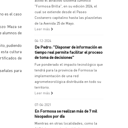
activó el atractivo sistema lumínico
"Formosa Brilla", en su edición 2024, el
cual se extiende desde el Paseo
mo es el caso
Costanero capitalino hasta las plazoletas
de la Avenida 25 de Mayo.
Pozo Maza se
Leer más
de alumnos de
04-12-2024
xito, pudiendo
De Pedro: "Disponer de información en
 esta cultura
tiempo real permite facilitar el proceso
de toma de decisiones"
rtificados de
Fue ponderado el impacto tecnológico que
 señales para
tendrá para la provincia de Formosa la
implementación de una red
agrometeorológica distribuida en todo su
territorio.
Leer más
07-04-2021
En Formosa se realizan más de 7 mil
hisopados por día
Mientras en otras localidades, como la