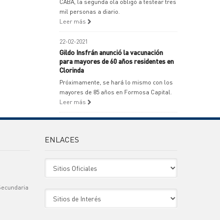
CABA, la segunda ola obligó a testear tres
mil personas a diario.
Leer más
22-02-2021
Gildo Insfrán anunció la vacunación
para mayores de 60 años residentes en
Clorinda
Próximamente, se hará lo mismo con los
mayores de 85 años en Formosa Capital.
Leer más
ENLACES
Sitio Oficiales
Secundaria
Sitio de Interes
)