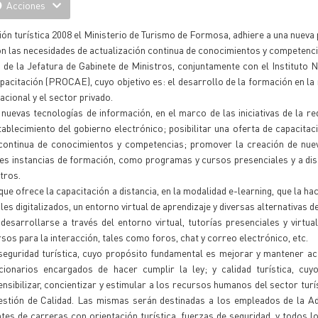
Acciones
ión turística 2008 el Ministerio de Turismo de Formosa, adhiere a una nueva
on las necesidades de actualización continua de conocimientos y competenci
de la Jefatura de Gabinete de Ministros, conjuntamente con el Instituto N
pacitación (PROCAE), cuyo objetivo es: el desarrollo de la formación en la
acional y el sector privado.
uevas tecnologías de información, en el marco de las iniciativas de la re
stablecimiento del gobierno electrónico; posibilitar una oferta de capacitac
 continua de conocimientos y competencias; promover la creación de nue
entes instancias de formación, como programas y cursos presenciales y a dis
tros.
e ofrece la capacitación a distancia, en la modalidad e-learning, que la ha
 digitalizados, un entorno virtual de aprendizaje y diversas alternativas de
esarrollarse a través del entorno virtual, tutorías presenciales y virtua
sos para la interacción, tales como foros, chat y correo electrónico, etc.
seguridad turística, cuyo propósito fundamental es mejorar y mantener ac
onarios encargados de hacer cumplir la ley; y calidad turística, cuyo
sibilizar, concientizar y estimular a los recursos humanos del sector turí
Gestión de Calidad. Las mismas serán destinadas a los empleados de la A
tes de carreras con orientación turística, fuerzas de seguridad, y todos l