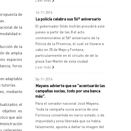
Leer más
16-11-2016
 propuesta de
La policía celebra sus 56º aniversario
as.
El gobernador Gildo Insfrán presidirá este
acional de la
jueves a partir de las 8 el acto
 modalidad e-
conmemorativo al 56º aniversario de la
Policía de la Provincia, el cual se llevara a
ducción de la
cabo en 25 de Mayo y Fontana,
ión de amplia
particularmente en el circuito de de la
vos espacios
plaza San Martín de esta ciudad.
tancia, foros
Leer más
cen adaptable
04-11-2016
 tutorías.
Mayans advierte que se "acentuarán las
campañas sucias, todo por una banca
les, mediante
más".
Para el senador nacional José Mayans,
tualizados el
"toda la campaña sucia acerca de una
 objetivo es
Formosa convertida en narco estado, o de
stico que aún
impunidad y zona liberada que se habla
dministración
falazmente, apunta a dañar la imagen del
os referentes