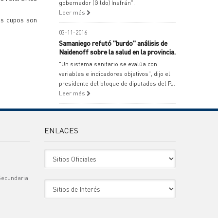
gobernador (Gildo) Insfrán".
Leer más
Los cupos son
03-11-2016
Samaniego refutó "burdo" análisis de
Naidenoff sobre la salud en la provincia.
"Un sistema sanitario se evalúa con
variables e indicadores objetivos", dijo el
presidente del bloque de diputados del PJ.
Leer más
ENLACES
Sitio Oficiales
Secundaria
Sitio de Interes
)