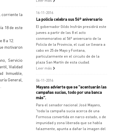
Leer más
16-11-2016
 corriente la
La policía celebra sus 56º aniversario
El gobernador Gildo Insfrán presidirá este
ía 18 de este
jueves a partir de las 8 el acto
conmemorativo al 56º aniversario de la
e 8 a 12.
Policía de la Provincia, el cual se llevara a
que motivaron
cabo en 25 de Mayo y Fontana,
particularmente en el circuito de de la
no, Servicio
plaza San Martín de esta ciudad.
til, Vialidad
Leer más
ad Inmueble,
uría General,
04-11-2016
.
Mayans advierte que se "acentuarán las
campañas sucias, todo por una banca
más".
Para el senador nacional José Mayans,
"toda la campaña sucia acerca de una
Formosa convertida en narco estado, o de
impunidad y zona liberada que se habla
falazmente, apunta a dañar la imagen del