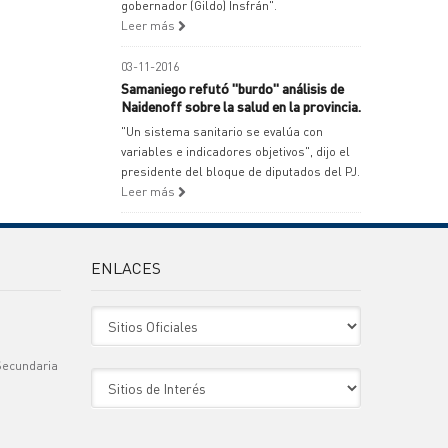
gobernador (Gildo) Insfrán".
Leer más
03-11-2016
Samaniego refutó "burdo" análisis de
Naidenoff sobre la salud en la provincia.
"Un sistema sanitario se evalúa con
variables e indicadores objetivos", dijo el
presidente del bloque de diputados del PJ.
Leer más
ENLACES
Sitio Oficiales
Secundaria
Sitio de Interes
)