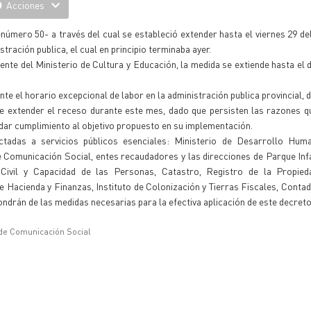
Acciones
número 50- a través del cual se estableció extender hasta el viernes 29 del
stración publica, el cual en principio terminaba ayer.
nte del Ministerio de Cultura y Educación, la medida se extiende hasta el d
te el horario excepcional de labor en la administración publica provincial, d
de extender el receso durante este mes, dado que persisten las razones 
a dar cumplimiento al objetivo propuesto en su implementación.
tadas a servicios públicos esenciales: Ministerio de Desarrollo Huma
 Comunicación Social, entes recaudadores y las direcciones de Parque Infan
o Civil y Capacidad de las Personas, Catastro, Registro de la Propied
 Hacienda y Finanzas, Instituto de Colonización y Tierras Fiscales, Contad
ondrán de las medidas necesarias para la efectiva aplicación de este decreto
 de Comunicación Social