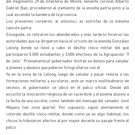
del Regimiento 29 de infantería de Monte, teniente coronel Alberto
Gabriel Bao, procedieron al izamiento de la enseña patria junto a la
cual ascendió la bandera de la provincia.
Los presentes corearon, al unísono,l as estrofas de la máxima
canción patria.
Enseguida, se retiraron los abanderados y más tarde lo hicieron las
autoridades que se dirigieron hacia el circuito de la avenida González
Lelong donde se llevó a cabo el desfile cívico militar del que
participaron 5.000 estudiantes y 3.000 efectivos de la Agrupación “9
de Julio”. Previamente,el gobernador Insfrán se detuvo para saludar
a jóvenes y abuelos que pidieron fotografiarse con él.
Ya en la zona de la Lelong, luego de saludar y pasar revista a las
formaciones militares y escolares, ante un marco multitudinario de
vecinos, el gobernador se ubicó en el palco oficial. Desde allí
escuchó la invocación religiosa de un sacerdote y el poema alusivo a
la fecha de una escolar, como también del mensaje del senador José
Mayans (ver nota aparte). Por supuesto, siguió atentamente el
colorido desfile cívico-militar, donde como ya es algo habitual, los
chicos le tributaron afectos al por mayor durante su pasaje frente al
palco.