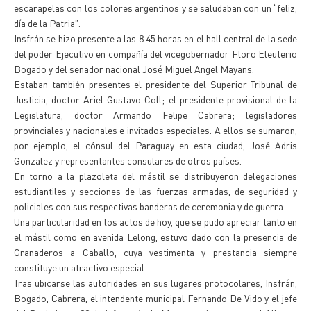
escarapelas con los colores argentinos y se saludaban con un “feliz,
día de la Patria”.
Insfrán se hizo presente a las 8.45 horas en el hall central de la sede
del poder Ejecutivo en compañía del vicegobernador Floro Eleuterio
Bogado y del senador nacional José Miguel Angel Mayans.
Estaban también presentes el presidente del Superior Tribunal de
Justicia, doctor Ariel Gustavo Coll; el presidente provisional de la
Legislatura, doctor Armando Felipe Cabrera; legisladores
provinciales y nacionales e invitados especiales. A ellos se sumaron,
por ejemplo, el cónsul del Paraguay en esta ciudad, José Adris
Gonzalez y representantes consulares de otros países.
En torno a la plazoleta del mástil se distribuyeron delegaciones
estudiantiles y secciones de las fuerzas armadas, de seguridad y
policiales con sus respectivas banderas de ceremonia y de guerra.
Una particularidad en los actos de hoy, que se pudo apreciar tanto en
el mástil como en avenida Lelong, estuvo dado con la presencia de
Granaderos a Caballo, cuya vestimenta y prestancia siempre
constituye un atractivo especial.
Tras ubicarse las autoridades en sus lugares protocolares, Insfrán,
Bogado, Cabrera, el intendente municipal Fernando De Vido y el jefe