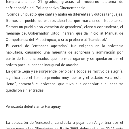
temperatura de 21 grados, gracias al moderno sistema de
refrigeración del Polideportivo Cincuentenario.
"Somos un pueblo que canta y alaba en diferentes y dulces lenguajes.
Somos un pueblo de brazos abiertos, que marcha con Esperanza.
Somos un pueblo con vocación de grandeza", claro y contundente, el
mensaje del Gobernador Gildo Insfrán, que da inicio al Manual de
Competencia del Preolímpico, o si lo prefiere al "handbook".
El cartel de "entradas agotadas" fue colgado en la boletería
habilitada, causando una muestra de sorpresa y admiración por
parte de los aficionados que no madrugaron y se quedaron sin el
boleto para la jornada inaugural de anoche.
La gente llega y se sorprende, pero para todos es motivo de alegría,
significa que el torneo prendió muy fuerte y el estadio va a estar
lleno", comentó el boletero, que tuvo que consolar a quienes se
quedaron sin entradas.
Venezuela debuta ante Paraguay
La selección de Venezuela, candidata a pujar con Argentina por el
único pase a las Olimpiadas de Beijín 2008, debutará a las 20.15 ante