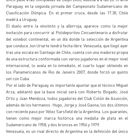
Paraguay, en la segunda jornada del Campeonato Sudamericano de
Clasificación Olímpica. En el primer cruce, desde las 17.30, Chile
medirá a Uruguay.
El duelo entre la vinotinto y la albirroja, aparece como la mejor
invitación para concurrir al Polideportivo Cincuentenario a disfrutar
del voleibol continental, en un día donde la selección de Argentina
que conduce Jon Uriarte tendrá fecha libre. Venezuela, que llegó ayer
tras una escala en Santiago de Chile, cuenta con una madurez propia
de una estructura conformada con varios jugadores en el mejor nivel
internacional, lo avala en lo inmediato, el cuarto lugar obtenido en
los Panamericanos de Rio de Janeiro 2007, donde forzó un quinto
set con Cuba.
Por el lado de Paraguay, es importante apuntar que el técnico Miguel
Arza, adelantó que la base inicial será con Roberto Bogado, José
Ortiz y Juan Mendoza, todos jugadores del Club Colón de Asunción,
además de los hermanos: Hugo, Jorge y José Gaona, los dos últimos
con reciente paso por Vélez Sarsfield de la Argentina. Los guaraníes,
tienen como mejor marca histórica una medalla de plata en el
Sudamericano de 1958, y dos bronces en 1956 y 1979.
Venezuela, es un rival directo de Argentina en la definición del único