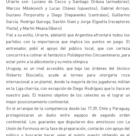
Uriarte son: Luciano de Cecco y Santiago Orduna (armadores);
Marcos Milinkovich y Lucas Chávez (opuestos); Gabriel Arroyo,
Gustavo Porporatto y Diego Stepanenko (centrales); Guillermo
García, Rodrigo Quiroga, Gastón Giani y Jorge Elguelta (receptores
Punta), y Martín Meana (líbero).
Fiel a su estilo, Uriarte, adelantó que Argentina afrontará todos los
partidos con la importancia que implica los puntos en juego. El
entrenador, pidió el apoyo del público local, que con certeza
concurrirá a colmar el fantástico Polideportivo Cincuentenario, para
estar junto a la albiceleste y su meta olímpica.
Uruguay, es un rival accesible, que bajo las órdenes del técnico
Roberto Busciello, acude al torneo para otorgarle roce
internacional a un plantel, donde la mayoría de los jugadores militan
en la Liga charrúa, con excepción de Diego Rodríguez que lo hace en
nuestro país. El máximo objetivo de los celestes es el lograr un
mejor posicionamiento continental.
En el arranque de la competencia desde las 17,39, Chile y Paraguay,
protagonizaran un duelo entre equipos de segundo orden
continental. Los guaraníes que disputaron dos amistosos con La
Unión de Formosa en la fase de preparación, contarán con apoyo del
público y buscarán hacer valer el quinto puesto obtenido en el