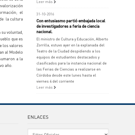
Leer más
evalorización
ormación; el
31-10-2016
de la cultura
Con entusiasmo partió embajada local
de investigadores a feria de ciencia
nacional.
 su voluntad,
pueblo que es
El ministro de Cultura y Educación, Alberto
e los valores
Zorrilla, estuvo ayer en la explanada del
Teatro de la Ciudad despidiendo a los
dan al Modelo
equipos de estudiantes destacados y
 sumaron a la
clasificados para la instancia nacional de
vo año.
las Ferias de Ciencias a realizarse en
Córdoba desde este lunes hasta el
viernes 4 del corriente
Leer más
ENLACES
Sitio Oficiales