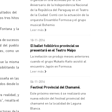
Aniversario de la Independencia Nacional
de la República del Paraguay en el Teatro
sultados del
de la Ciudad. Contó con la actuación de la
os tres hitos
orquesta Ensamble Formosa y el grupo
musical Bohemio
Fontana y la
Leer más
na de sucesos
18-11-2016
d del pueblo
El ballet folklórico provincial se
presentará en el Teatro Maipo
ces; como un
La invitación se produjo meses anteriores
que la misma
cuando el grupo Mukaito Kaito asistió al
encuentro Japón en Formosa.
ibilitando la
Leer más
oseña en las
04-11-2016
ados desde lo
Festival Provincial del Chamamé.
Este próximo viernes 4 se realizará una
a realidad; y
nueva edición del festival provincial del
", resalta el
chamamé en la localidad de Laguna
Blanca.
ectores de la