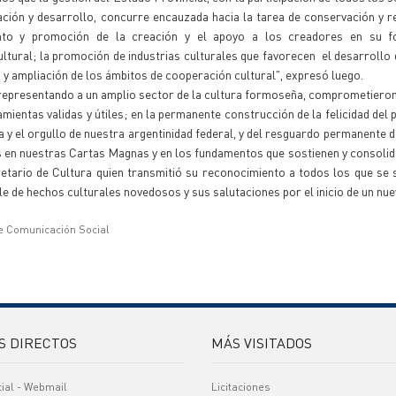
ión y desarrollo, concurre encauzada hacia la tarea de conservación y r
mento y promoción de la creación y el apoyo a los creadores en su f
ultural; la promoción de industrias culturales que favorecen el desarrollo 
to y ampliación de los ámbitos de cooperación cultural", expresó luego.
, representando a un amplio sector de la cultura formoseña, comprometieron
entas validas y útiles; en la permanente construcción de la felicidad del 
za y el orgullo de nuestra argentinidad federal, y del resguardo permanente d
 en nuestras Cartas Magnas y en los fundamentos que sostienen y consoli
etario de Cultura quien transmitió su reconocimiento a todos los que se
e de hechos culturales novedosos y sus salutaciones por el inicio de un nue
e Comunicación Social
S DIRECTOS
MÁS VISITADOS
cial - Webmail
Licitaciones