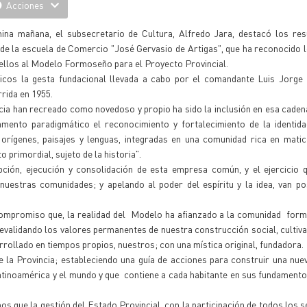
Acciones
ina mañana, el subsecretario de Cultura, Alfredo Jara, destacó los re
 de la escuela de Comercio "José Gervasio de Artigas", que ha reconocido l
 ellos al Modelo Formoseño para el Proyecto Provincial.
cos la gesta fundacional llevada a cabo por el comandante Luis Jorge 
rida en 1955.
incia han recreado como novedoso y propio ha sido la inclusión en esa cade
amento paradigmático el reconocimiento y fortalecimiento de la identida
orígenes, paisajes y lenguas, integradas en una comunidad rica en mati
primordial, sujeto de la historia".
pción, ejecución y consolidación de esta empresa común, y el ejercicio 
uestras comunidades; y apelando al poder del espíritu y la idea, van pos
compromiso que, la realidad del Modelo ha afianzado a la comunidad form
evalidando los valores permanentes de nuestra construcción social, cultiv
rrollado en tiempos propios, nuestros; con una mística original, fundadora.
e la Provincia; estableciendo una guía de acciones para construir una nuev
Latinoamérica y el mundo y que contiene a cada habitante en sus fundamentos
os que la gestión del Estado Provincial, con la participación de todos los s