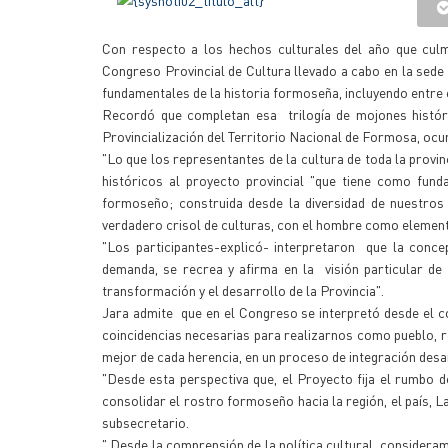
Con respecto a los hechos culturales del año que culm
Congreso Provincial de Cultura llevado a cabo en la sede
fundamentales de la historia formoseña, incluyendo entre
Recordó que completan esa trilogía de mojones históri
Provincialización del Territorio Nacional de Formosa, ocur
"Lo que los representantes de la cultura de toda la prov
históricos al proyecto provincial "que tiene como fund
formoseño; construida desde la diversidad de nuestros 
verdadero crisol de culturas, con el hombre como elemento 
"Los participantes-explicó- interpretaron que la conce
demanda, se recrea y afirma en la visión particular de n
transformación y el desarrollo de la Provincia".
Jara admite que en el Congreso se interpretó desde el 
coincidencias necesarias para realizarnos como pueblo, r
mejor de cada herencia, en un proceso de integración desa
"Desde esta perspectiva que, el Proyecto fija el rumbo d
consolidar el rostro formoseño hacia la región, el país, 
subsecretario.
" Desde la comprensión de la política cultural, consideram