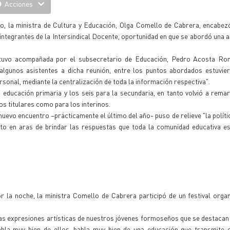
Acciones
ño, la ministra de Cultura y Educación, Olga Comello de Cabrera, encabez
integrantes de la Intersindical Docente, oportunidad en que se abordó una 
 estuvo acompañada por el subsecretario de Educación, Pedro Acosta Ro
 algunos asistentes a dicha reunión, entre los puntos abordados estuvie
ersonal, mediante la centralización de toda la información respectiva".
a educación primaria y los seis para la secundaria, en tanto volvió a rema
los titulares como para los interinos.
uevo encuentro –prácticamente el último del año- puso de relieve "la políti
eto en aras de brindar las respuestas que toda la comunidad educativa e
 la noche, la ministra Comello de Cabrera participó de un festival orga
las expresiones artísticas de nuestros jóvenes formoseños que se destacan
abla muy bien de ellos, habla muy bien de una educación que transmite c