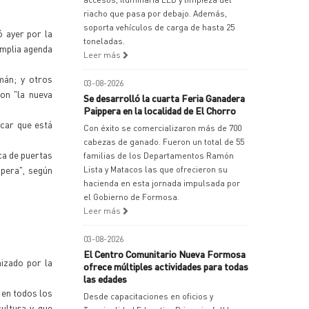
riacho que pasa por debajo. Además,
soporta vehículos de carga de hasta 25
ó ayer por la
toneladas.
amplia agenda
Leer más
mán; y otros
03-08-2026
ron "la nueva
Se desarrolló la cuarta Feria Ganadera
Paippera en la localidad de El Chorro
rcar que está
Con éxito se comercializaron más de 700
cabezas de ganado. Fueron un total de 55
ca de puertas
familias de los Departamentos Ramón
spera", según
Lista y Matacos las que ofrecieron su
hacienda en esta jornada impulsada por
el Gobierno de Formosa.
Leer más
03-08-2026
El Centro Comunitario Nueva Formosa
nizado por la
ofrece múltiples actividades para todas
las edades
 en todos los
Desde capacitaciones en oficios y
ultura y que