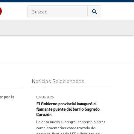
Noticias Relacionadas
er por la
03-08-2026
El Gobierno provincial inauguró el
flamante puente del barrio Sagrado
Corazón
La obra nueva e integral contempla otras
complementarias como trazado de
accesos, iluminaria LED y limpieza del