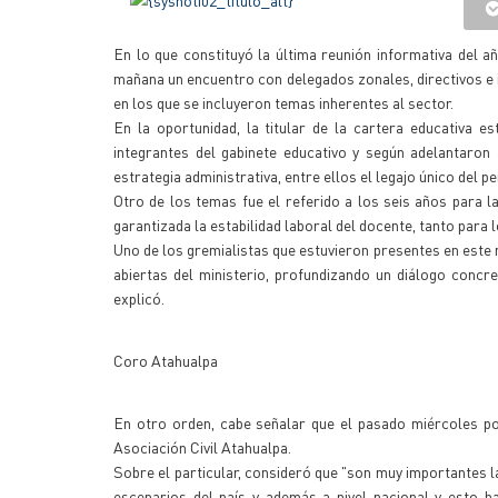
En lo que constituyó la última reunión informativa del a
mañana un encuentro con delegados zonales, directivos e 
en los que se incluyeron temas inherentes al sector.
En la oportunidad, la titular de la cartera educativa
integrantes del gabinete educativo y según adelantaron
estrategia administrativa, entre ellos el legajo único del p
Otro de los temas fue el referido a los seis años para l
garantizada la estabilidad laboral del docente, tanto para 
Uno de los gremialistas que estuvieron presentes en este n
abiertas del ministerio, profundizando un diálogo concr
explicó.
Coro Atahualpa
En otro orden, cabe señalar que el pasado miércoles por
Asociación Civil Atahualpa.
Sobre el particular, consideró que "son muy importantes 
escenarios del país y además a nivel nacional y esto h