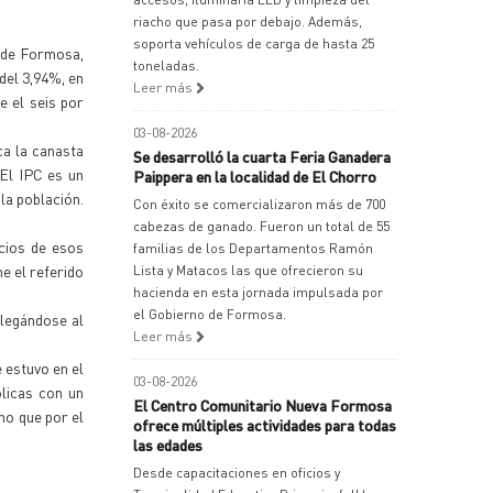
riacho que pasa por debajo. Además,
soporta vehículos de carga de hasta 25
d de Formosa,
toneladas.
del 3,94%, en
Leer más
e el seis por
03-08-2026
ca la canasta
Se desarrolló la cuarta Feria Ganadera
 El IPC es un
Paippera en la localidad de El Chorro
la población.
Con éxito se comercializaron más de 700
cabezas de ganado. Fueron un total de 55
ecios de esos
familias de los Departamentos Ramón
e el referido
Lista y Matacos las que ofrecieron su
hacienda en esta jornada impulsada por
el Gobierno de Formosa.
llegándose al
Leer más
e estuvo en el
03-08-2026
licas con un
El Centro Comunitario Nueva Formosa
no que por el
ofrece múltiples actividades para todas
las edades
Desde capacitaciones en oficios y