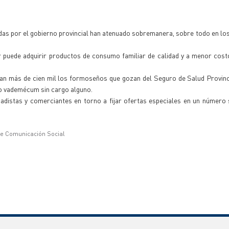
das por el gobierno provincial han atenuado sobremanera, sobre todo en lo
r puede adquirir productos de consumo familiar de calidad y a menor cost
sean más de cien mil los formoseños que gozan del Seguro de Salud Provinc
o vademécum sin cargo alguno.
distas y comerciantes en torno a fijar ofertas especiales en un número 
de Comunicación Social