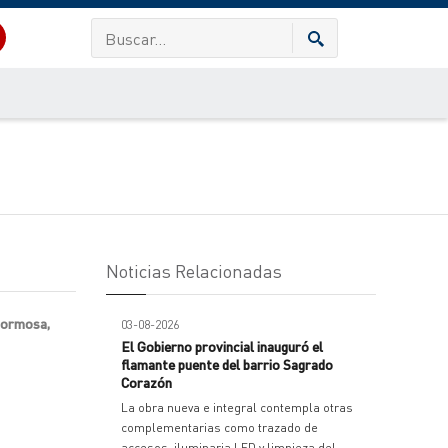
Noticias Relacionadas
 Formosa,
03-08-2026
El Gobierno provincial inauguró el
flamante puente del barrio Sagrado
Corazón
La obra nueva e integral contempla otras
complementarias como trazado de
accesos, iluminaria LED y limpieza del