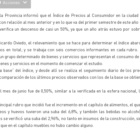
Acciones
la Provincia informó que el Índice de Precios al Consumidor en la ciuda
 con relación al mes anterior y en lo que va del primer semestre de este año 
erifica un descenso de casi un 50%, ya que un año atrás estuvo por sobr
Ricardo Oviedo, el relevamiento que se hace para determinar el índice abar
os en total; y se trabaja con seis comercios informantes en cada rubro.
un grupo determinado de bienes y servicios que representan el consumo de 
ienes y servicios en el momento de comenzar el estudio.
se” del índice, y desde allí se realiza el seguimiento diario de los pr
comparación de los últimos precios observados con los de la base se obtien
 mes de junio fue de 0,50%, similar a la verificada en la esfera nacional, 
ncipal rubro que incidió fue el incremento en el capítulo de alimentos, el qu
os y huevos tuvieron una suba del 6,8%, y también las bebidas no alcohó
 se verificó una suba del 2,96%, no tanto en insumos de la construcción, si
ó que en el capítulo muebles no hubo cambio alguno.