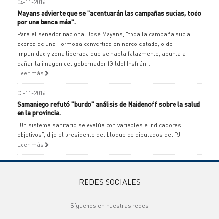
04-11-2016
Mayans advierte que se "acentuarán las campañas sucias, todo
por una banca más".
Para el senador nacional José Mayans, "toda la campaña sucia
acerca de una Formosa convertida en narco estado, o de
impunidad y zona liberada que se habla falazmente, apunta a
dañar la imagen del gobernador (Gildo) Insfrán".
Leer más
03-11-2016
Samaniego refutó "burdo" análisis de Naidenoff sobre la salud
en la provincia.
"Un sistema sanitario se evalúa con variables e indicadores
objetivos", dijo el presidente del bloque de diputados del PJ.
Leer más
REDES SOCIALES
Síguenos en nuestras redes