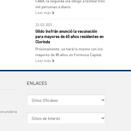
CABA, la segunda ola obligó a testear tres
mil personas a diario.
Leer más
22-02-2021
Gildo Insfrán anunció la vacunación
para mayores de 60 años residentes en
Clorinda
Próximamente, se hará lo mismo con los
mayores de 85 años en Formosa Capital.
Leer más
ENLACES
Sitio Oficiales
Secundaria
Sitio de Interes
)