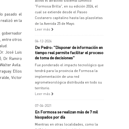
activó el atractivo sistema lumínico
"Formosa Brilla", en su edición 2024, el
cual se extiende desde el Paseo
do pasado el
Costanero capitalino hasta las plazoletas
realizó en la
de la Avenida 25 de Mayo.
Leer más
el gobernador
d, entre otros
04-12-2024
alud.
De Pedro: "Disponer de información en
Dr. José Luis
tiempo real permite facilitar el proceso
de toma de decisiones"
); Dr. Ramiro
Walter Avila.
Fue ponderado el impacto tecnológico que
raguay. Ellos
tendrá para la provincia de Formosa la
implementación de una red
ralde, Victor
agrometeorológica distribuida en todo su
territorio.
Leer más
07-04-2021
En Formosa se realizan más de 7 mil
hisopados por día
Mientras en otras localidades, como la