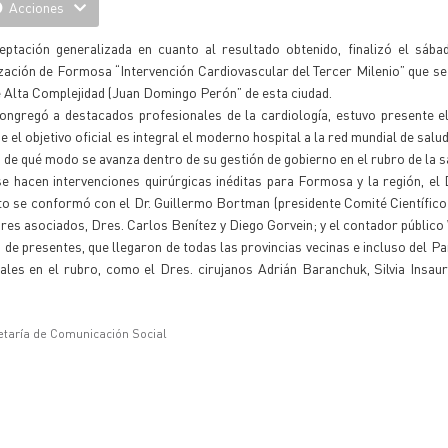
Acciones
tación generalizada en cuanto al resultado obtenido, finalizó el sába
ización de Formosa “Intervención Cardiovascular del Tercer Milenio” que se 
e Alta Complejidad (Juan Domingo Perón” de esta ciudad.
 congregó a destacados profesionales de la cardiología, estuvo presente 
ue el objetivo oficial es integral el moderno hospital a la red mundial de salu
de qué modo se avanza dentro de su gestión de gobierno en el rubro de la s
 hacen intervenciones quirúrgicas inéditas para Formosa y la región, el 
sto se conformó con el Dr. Guillermo Bortman (presidente Comité Científico
res asociados, Dres. Carlos Benítez y Diego Gorvein; y el contador público 
 de presentes, que llegaron de todas las provincias vecinas e incluso del Pa
les en el rubro, como el Dres. cirujanos Adrián Baranchuk, Silvia Insaur
etaría de Comunicación Social