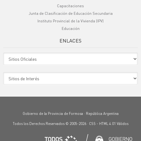
Capacitaciones
Junta de Clasificación de Educación Secundaria
Instituto Provincial de la Vivienda (IPV)
Educación
ENLACES
Sitio Oficiales
Sitio de Interes
Gobierno de la Provincia de Formosa · República Argentina
Todos los Derechos Reservados © 2005-2026 ·
CSS
-
HTML 4.01
Válidos