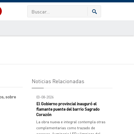
Noticias Relacionadas
os, sobre
03-08-2026
El Gobierno provincial inauguró el
flamante puente del barrio Sagrado
Corazón
La obra nueva e integral contempla otras
complementarias como trazado de
accesos, iluminaria LED y limpieza del