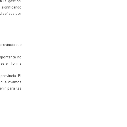
n la gestión,
 significando
 diseñada por
provincia que
mportante no
ores en forma
provincia. El
a que vivamos
enir para las