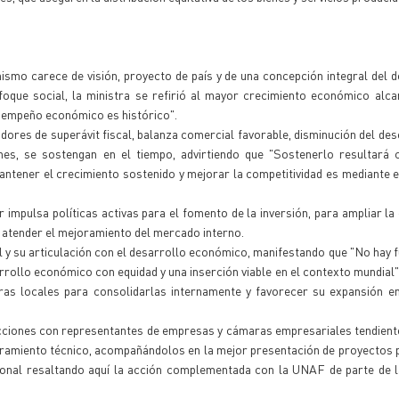
mismo carece de visión, proyecto de país y de una concepción integral del d
foque social, la ministra se refirió al mayor crecimiento económico alc
esempeño económico es histórico".
adores de superávit fiscal, balanza comercial favorable, disminución del de
es, se sostengan en el tiempo, advirtiendo que "Sostenerlo resultará c
 mantener el crecimiento sostenido y mejorar la competitividad es mediante 
 impulsa políticas activas para el fomento de la inversión, para ampliar la
a atender el mejoramiento del mercado interno.
l y su articulación con el desarrollo económico, manifestando que "No hay f
esarrollo económico con equidad y una inserción viable en el contexto mundial
as locales para consolidarlas internamente y favorecer su expansión e
acciones con representantes de empresas y cámaras empresariales tendien
oramiento técnico, acompañándolos en la mejor presentación de proyectos 
acional resaltando aquí la acción complementada con la UNAF de parte de 