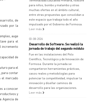
Terminalidad Educativa Primaria, folklore
para niños, bombo y malambo y otras
muchas ofertas en el ámbito cultural,
entre otras propuestas que consolidan a
este espacio que trabaja todo el año
esarrollo, de
impulsado por el Gobierno de Formosa.
anzado por la
Leer más
sempleo, auge
03-08-2026
lave para el
Desarrollo de Software: Se realizó la
el incremento
jornada de trabajo del segundo módulo
Fue en las instalaciones del Polo
 capacidad de
Científico, Tecnológico y de Innovación de
Formosa. Durante la jornada se
uturo para el
compartieron herramientas prácticas,
", para contar
casos reales y metodologías para
n el mercado
potenciar la competitividad, impulsar la
innovación y diseñar caminos de
desarrollo para las organizaciones.
tes a conocer
Leer más
productivos y
la Agencia de