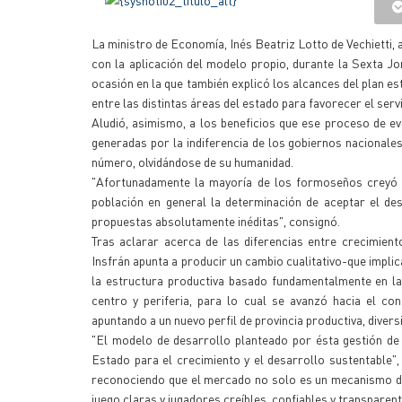
La ministro de Economía, Inés Beatriz Lotto de Vechietti, 
con la aplicación del modelo propio, durante la Sexta 
ocasión en la que también explicó los alcances del plan es
entre las distintas áreas del estado para favorecer el serv
Aludió, asimismo, a los beneficios que ese proceso de ev
generadas por la indiferencia de los gobiernos nacionales
número, olvidándose de su humanidad.
"Afortunadamente la mayoría de los formoseños creyó en
población en general la determinación de aceptar el des
propuestas absolutamente inéditas", consignó.
Tras aclarar acerca de las diferencias entre crecimie
Insfrán apunta a producir un cambio cualitativo-que impli
la estructura productiva basado fundamentalmente en la
centro y periferia, para lo cual se avanzó hacia el c
apuntando a un nuevo perfil de provincia productiva, diver
"El modelo de desarrollo planteado por ésta gestión de
Estado para el crecimiento y el desarrollo sustentable",
reconociendo que el mercado no solo es un mecanismo de e
juego claras y jugadores creíbles, confiables y transparent