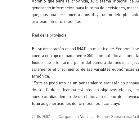
Admitió que para la provincia, el Sistema Integral de Ad
generando información para la toma de decisiones, marcand
que, mas una herramienta constituye un modelo plausible
profesionales formoseños.
Red de la provincia
En su disertación en la UNAF, la ministro de Economía se
cuenta con aproximadamente 3500 computadoras conectad
Indicó que ello forma parte del cúmulo de medidas eje
solamente el crecimiento de las variables económicas s
armónica.
"Esto es producto de un pensamiento estratégico propues
doctor Gildo Insfrán ha establecido objetivos claros, ap
nuestros días dentro de un elaborado diseño de provinc
futuras generaciones de formoseños", concluyó.
22-06-2007
|
Cargada en
Noticias
- Fuente: Subsecretaría 