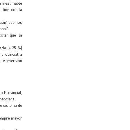
a inestimable
stión con la
ción" que nos
onal".
cotar que "la
aria (+ 35 %)
provincial, a
s e inversión
o Provincial,
nanciera.
de sistema de
siempre mayor