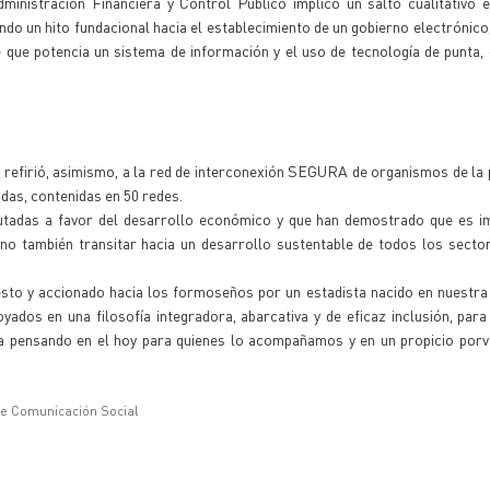
ministración Financiera y Control Publico implicó un salto cualitativo e
o un hito fundacional hacia el establecimiento de un gobierno electrónico,
 que potencia un sistema de información y el uso de tecnología de punta,
 refirió, asimismo, a la red de interconexión SEGURA de organismos de la 
as, contenidas en 50 redes.
cutadas a favor del desarrollo económico y que han demostrado que es i
ino también transitar hacia un desarrollo sustentable de todos los sect
to y accionado hacia los formoseños por un estadista nacido en nuestra 
oyados en una filosofía integradora, abarcativa y de eficaz inclusión, par
ia pensando en el hoy para quienes lo acompañamos y en un propicio porv
de Comunicación Social