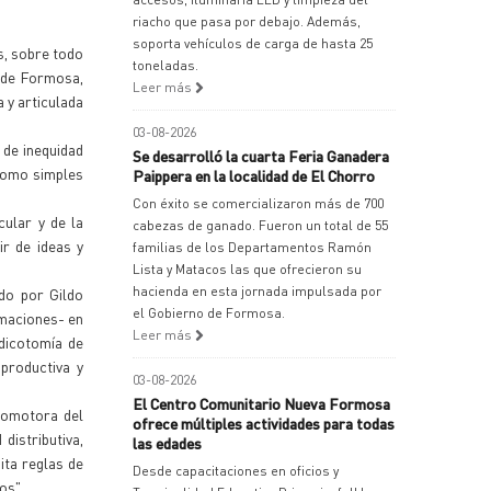
riacho que pasa por debajo. Además,
soporta vehículos de carga de hasta 25
s, sobre todo
toneladas.
 de Formosa,
Leer más
 y articulada
03-08-2026
 de inequidad
Se desarrolló la cuarta Feria Ganadera
 como simples
Paippera en la localidad de El Chorro
Con éxito se comercializaron más de 700
cular y de la
cabezas de ganado. Fueron un total de 55
ir de ideas y
familias de los Departamentos Ramón
Lista y Matacos las que ofrecieron su
hacienda en esta jornada impulsada por
do por Gildo
el Gobierno de Formosa.
rmaciones- en
Leer más
dicotomía de
productiva y
03-08-2026
El Centro Comunitario Nueva Formosa
romotora del
ofrece múltiples actividades para todas
distributiva,
las edades
ita reglas de
Desde capacitaciones en oficios y
os".