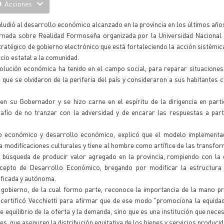
Acciones
aludió al desarrollo económico alcanzado en la provincia en los últimos año
Jornada sobre Realidad Formoseña organizada por la Universidad Nacional
tratégico de gobierno electrónico que está fortaleciendo la acción sistémica
icio estatal a la comunidad.
olución económica ha tenido en el campo social, para reparar situaciones
 que se olvidaron de la periferia del país y consideraron a sus habitantes
 su Gobernador y se hizo carne en el espíritu de la dirigencia en parti
afío de no tranzar con la adversidad y de encarar las respuestas a part
nto económico y desarrollo económico, explicó que el modelo implementa
ca modificaciones culturales y tiene al hombre como artífice de las transfo
 búsqueda de producir valor agregado en la provincia, rompiendo con la 
oncepto de Desarrollo Económico, bregando por modificar la estructura 
sificada y autónoma.
 gobierno, de la cual formo parte, reconoce la importancia de la mano p
 certificó Vecchietti para afirmar que de ese modo "promociona la equidad 
quilibrio de la oferta y la demanda, sino que es una institución que neces
es, que aseguren la distribución equitativa de los bienes y servicios producid