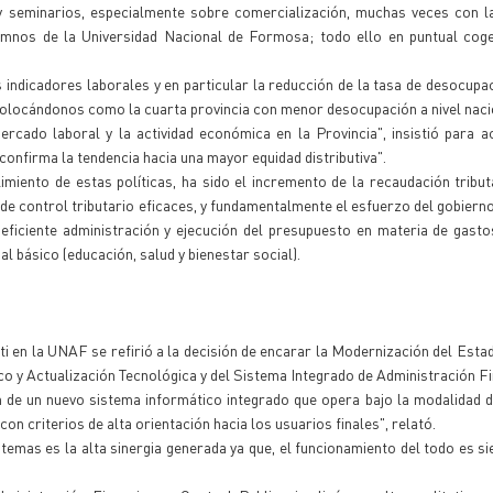
 y seminarios, especialmente sobre comercialización, muchas veces con l
umnos de la Universidad Nacional de Formosa; todo ello en puntual coge
os indicadores laborales y en particular la reducción de la tasa de desocupa
 colocándonos como la cuarta provincia con menor desocupación a nivel naci
rcado laboral y la actividad económica en la Provincia", insistió para a
confirma la tendencia hacia una mayor equidad distributiva".
miento de estas políticas, ha sido el incremento de la recaudación tribut
 control tributario eficaces, y fundamentalmente el esfuerzo del gobierno 
eficiente administración y ejecución del presupuesto en materia de gasto
ial básico (educación, salud y bienestar social).
ti en la UNAF se refirió a la decisión de encarar la Modernización del Estad
o y Actualización Tecnológica y del Sistema Integrado de Administración Fi
n de un nuevo sistema informático integrado que opera bajo la modalidad 
on criterios de alta orientación hacia los usuarios finales", relató.
stemas es la alta sinergia generada ya que, el funcionamiento del todo es 