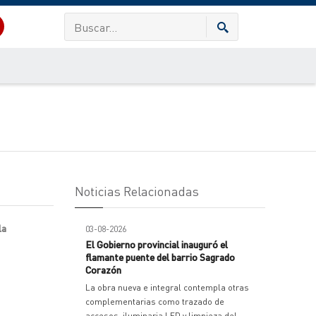
Noticias Relacionadas
la
03-08-2026
El Gobierno provincial inauguró el
flamante puente del barrio Sagrado
Corazón
La obra nueva e integral contempla otras
complementarias como trazado de
accesos, iluminaria LED y limpieza del