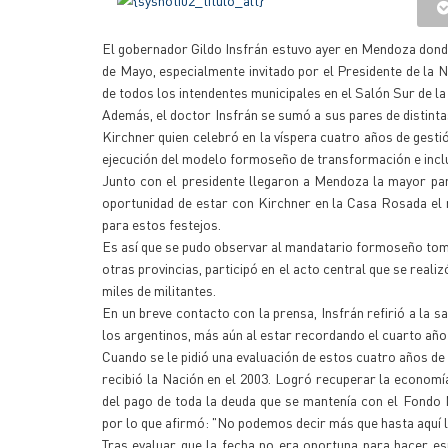
El gobernador Gildo Insfrán estuvo ayer en Mendoza donde
de Mayo, especialmente invitado por el Presidente de la 
de todos los intendentes municipales en el Salón Sur de l
Además, el doctor Insfrán se sumó a sus pares de distint
Kirchner quien celebró en la víspera cuatro años de gestió
ejecución del modelo formoseño de transformación e inclu
Junto con el presidente llegaron a Mendoza la mayor part
oportunidad de estar con Kirchner en la Casa Rosada el m
para estos festejos.
Es así que se pudo observar al mandatario formoseño toman
otras provincias, participó en el acto central que se real
miles de militantes.
En un breve contacto con la prensa, Insfrán refirió a la 
los argentinos, más aún al estar recordando el cuarto año
Cuando se le pidió una evaluación de estos cuatro años de
recibió la Nación en el 2003. Logró recuperar la economía 
del pago de toda la deuda que se mantenía con el Fondo Mo
por lo que afirmó: "No podemos decir más que hasta aquí la
Tras evaluar que la fecha no era oportuna para hacer esp