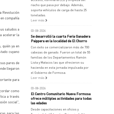
riacho que pasa por debajo. Además,
soporta vehículos de carga de hasta 25
la Revolución
toneladas.
o en compañía
Leer más
sus saludos a
03-08-2026
a acelerar la
Se desarrolló la cuarta Feria Ganadera
Paippera en la localidad de El Chorro
, quién ya en
Con éxito se comercializaron más de 700
estado cuyano
cabezas de ganado. Fueron un total de 55
familias de los Departamentos Ramón
 sus pares de
Lista y Matacos las que ofrecieron su
hacienda en esta jornada impulsada por
onde llegaron
el Gobierno de Formosa.
Leer más
portante para
03-08-2026
recordar como
El Centro Comunitario Nueva Formosa
tica a través
ofrece múltiples actividades para todas
sión social",
las edades
Desde capacitaciones en oficios y
uras para las