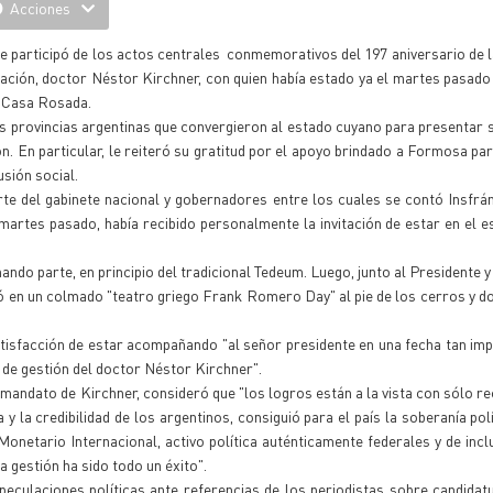
Acciones
 participó de los actos centrales conmemorativos del 197 aniversario de 
Nación, doctor Néstor Kirchner, con quien había estado ya el martes pasad
a Casa Rosada.
as provincias argentinas que convergieron al estado cuyano para presentar 
n. En particular, le reiteró su gratitud por el apoyo brindado a Formosa par
sión social.
e del gabinete nacional y gobernadores entre los cuales se contó Insfrán
artes pasado, había recibido personalmente la invitación de estar en el 
do parte, en principio del tradicional Tedeum. Luego, junto al Presidente y
izó en un colmado "teatro griego Frank Romero Day" al pie de los cerros y d
satisfacción de estar acompañando "al señor presidente en una fecha tan im
 de gestión del doctor Néstor Kirchner".
 mandato de Kirchner, consideró que "los logros están a la vista con sólo 
y la credibilidad de los argentinos, consiguió para el país la soberanía polí
netario Internacional, activo política auténticamente federales y de inclu
 gestión ha sido todo un éxito".
eculaciones políticas ante referencias de los periodistas sobre candidat