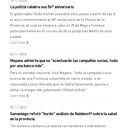
16-11-2016
La policía celebra sus 56º aniversario
El gobernador Gildo Insfrán presidirá este jueves a partir de las 8
el acto conmemorativo al 56º aniversario de la Policía de la
Provincia, el cual se llevara a cabo en 25 de Mayo y Fontana,
particularmente en el circuito de de la plaza San Martín de esta
ciudad.
Leer más
04-11-2016
Mayans advierte que se "acentuarán las campañas sucias, todo
por una banca más".
Para el senador nacional José Mayans, "toda la campaña sucia
acerca de una Formosa convertida en narco estado, o de
impunidad y zona liberada que se habla falazmente, apunta a
dañar la imagen del gobernador (Gildo) Insfrán".
Leer más
03-11-2016
Samaniego refutó "burdo" análisis de Naidenoff sobre la salud
en la provincia.
"Un sistema sanitario se evalúa con variables e indicadores