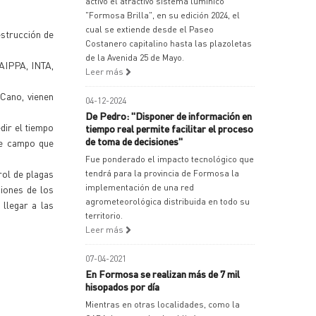
activó el atractivo sistema lumínico
"Formosa Brilla", en su edición 2024, el
cual se extiende desde el Paseo
estrucción de
Costanero capitalino hasta las plazoletas
de la Avenida 25 de Mayo.
PAIPPA, INTA,
Leer más
 Cano, vienen
04-12-2024
De Pedro: "Disponer de información en
dir el tiempo
tiempo real permite facilitar el proceso
de toma de decisiones"
 de campo que
Fue ponderado el impacto tecnológico que
rol de plagas
tendrá para la provincia de Formosa la
implementación de una red
ciones de los
agrometeorológica distribuida en todo su
llegar a las
territorio.
Leer más
07-04-2021
En Formosa se realizan más de 7 mil
hisopados por día
Mientras en otras localidades, como la