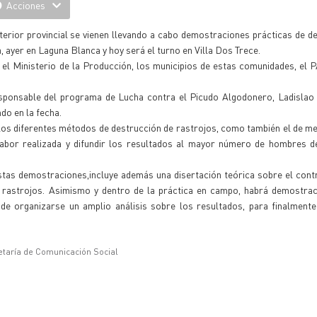
Acciones
nterior provincial se vienen llevando a cabo demostraciones prácticas de d
, ayer en Laguna Blanca y hoy será el turno en Villa Dos Trece.
el Ministerio de la Producción, los municipios de estas comunidades, el 
responsable del programa de Lucha contra el Picudo Algodonero, Ladislao
do en la fecha.
os diferentes métodos de destrucción de rastrojos, como también el de me
la labor realizada y difundir los resultados al mayor número de hombres
tas demostraciones,incluye además una disertación teórica sobre el cont
os rastrojos. Asimismo y dentro de la práctica en campo, habrá demostra
e organizarse un amplio análisis sobre los resultados, para finalmente 
etaría de Comunicación Social