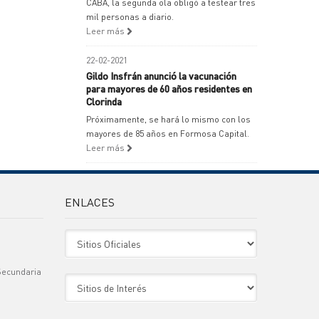
CABA, la segunda ola obligó a testear tres
mil personas a diario.
Leer más
22-02-2021
Gildo Insfrán anunció la vacunación
para mayores de 60 años residentes en
Clorinda
Próximamente, se hará lo mismo con los
mayores de 85 años en Formosa Capital.
Leer más
ENLACES
Sitio Oficiales
Secundaria
Sitio de Interes
)