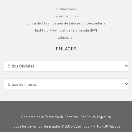
Licitaciones
Capacitaciones
Junta de Clasificación de Educación Secundaria
Instituto Provincial de la Vivienda (IPV)
Educación
ENLACES
Sitio Oficiales
Sitio de Interes
Gobierno de la Provincia de Formosa · República Argentina
Todos los Derechos Reservados © 2005-2026 ·
CSS
-
HTML 4.01
Válidos