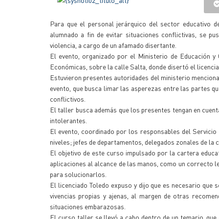
Para que el personal jerárquico del sector educativo d
alumnado a fin de evitar situaciones conflictivas, se pu
violencia, a cargo de un afamado disertante.
El evento, organizado por el Ministerio de Educación y 
Económicas, sobre la calle Salta, donde disertó el licenci
Estuvieron presentes autoridades del ministerio mencionado
evento, que busca limar las asperezas entre las partes qu
conflictivos.
El taller busca además que los presentes tengan en cuent
intolerantes.
El evento, coordinado por los responsables del Servicio I
niveles; jefes de departamentos, delegados zonales de la ca
El objetivo de este curso impulsado por la cartera educa
aplicaciones al alcance de las manos, como un correcto l
para solucionarlos.
El licenciado Toledo expuso y dijo que es necesario que 
vivencias propias y ajenas, al margen de otras recomen
situaciones embarazosas.
El curso taller se llevó a cabo dentro de un temario, que