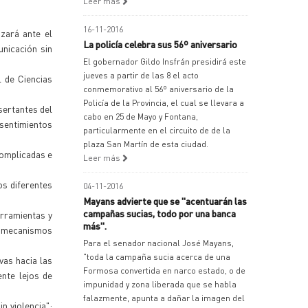
Leer más
16-11-2016
izará ante el
La policía celebra sus 56º aniversario
unicación sin
El gobernador Gildo Insfrán presidirá este
jueves a partir de las 8 el acto
l de Ciencias
conmemorativo al 56º aniversario de la
Policía de la Provincia, el cual se llevara a
sertantes del
cabo en 25 de Mayo y Fontana,
esentimientos
particularmente en el circuito de de la
plaza San Martín de esta ciudad.
complicadas e
Leer más
os diferentes
04-11-2016
Mayans advierte que se "acentuarán las
campañas sucias, todo por una banca
erramientas y
más".
os mecanismos
Para el senador nacional José Mayans,
"toda la campaña sucia acerca de una
vas hacia las
Formosa convertida en narco estado, o de
ente lejos de
impunidad y zona liberada que se habla
falazmente, apunta a dañar la imagen del
n violencia";