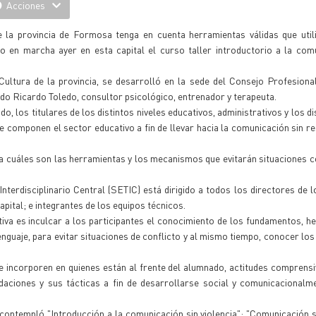
Acciones
e la provincia de Formosa tenga en cuenta herramientas válidas que util
so en marcha ayer en esta capital el curso taller introductorio a la com
Cultura de la provincia, se desarrolló en la sede del Consejo Profesiona
ado Ricardo Toledo, consultor psicológico, entrenador y terapeuta.
, los titulares de los distintos niveles educativos, administrativos y los di
e componen el sector educativo a fin de llevar hacia la comunicación sin r
a cuáles son las herramientas y los mecanismos que evitarán situaciones 
nterdisciplinario Central (SETIC) está dirigido a todos los directores de l
pital; e integrantes de los equipos técnicos.
tiva es inculcar a los participantes el conocimiento de los fundamentos, h
enguaje, para evitar situaciones de conflicto y al mismo tiempo, conocer l
se incorporen en quienes están al frente del alumnado, actitudes comprensi
daciones y sus tácticas a fin de desarrollarse social y comunicacionalm
 contempló "Introducción a la comunicación sin violencia"; "Comunicación si