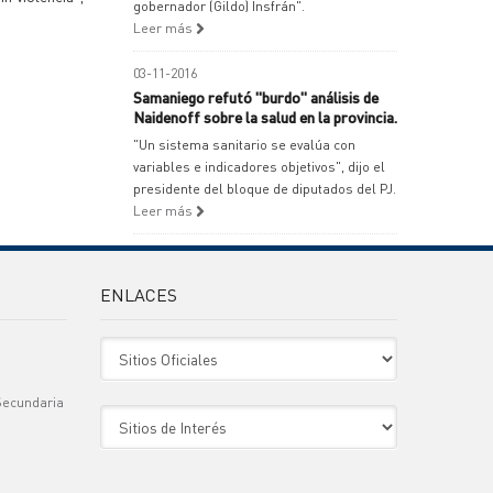
gobernador (Gildo) Insfrán".
Leer más
03-11-2016
Samaniego refutó "burdo" análisis de
Naidenoff sobre la salud en la provincia.
"Un sistema sanitario se evalúa con
variables e indicadores objetivos", dijo el
presidente del bloque de diputados del PJ.
Leer más
ENLACES
Sitio Oficiales
Secundaria
Sitio de Interes
)