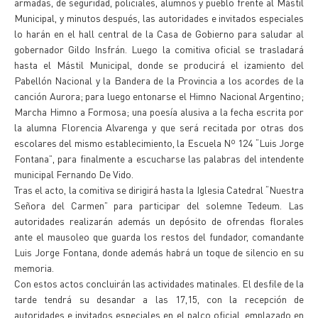
armadas, de seguridad, policiales, alumnos y pueblo frente al Mástil
Municipal, y minutos después, las autoridades e invitados especiales
lo harán en el hall central de la Casa de Gobierno para saludar al
gobernador Gildo Insfrán. Luego la comitiva oficial se trasladará
hasta el Mástil Municipal, donde se producirá el izamiento del
Pabellón Nacional y la Bandera de la Provincia a los acordes de la
canción Aurora; para luego entonarse el Himno Nacional Argentino;
Marcha Himno a Formosa; una poesía alusiva a la fecha escrita por
la alumna Florencia Alvarenga y que será recitada por otras dos
escolares del mismo establecimiento, la Escuela Nº 124 “Luis Jorge
Fontana”, para finalmente a escucharse las palabras del intendente
municipal Fernando De Vido.
Tras el acto, la comitiva se dirigirá hasta la Iglesia Catedral “Nuestra
Señora del Carmen” para participar del solemne Tedeum. Las
autoridades realizarán además un depósito de ofrendas florales
ante el mausoleo que guarda los restos del fundador, comandante
Luis Jorge Fontana, donde además habrá un toque de silencio en su
memoria.
Con estos actos concluirán las actividades matinales. El desfile de la
tarde tendrá su desandar a las 17,15, con la recepción de
autoridades e invitados especiales en el palco oficial, emplazado en