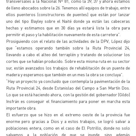
transversales a la Nacional Nº 81, como la 39, 37 y ahora estamos
de lleno abocados sobre la 26. Tenemos allí equipos de trabajo, entre
ellos puenteros (constructores de puentes) que están por lanzar
uno del tipo Bayley sobre el Naité donde ya están las cabeceras
hechas y estimamos que en 30 días ya estará lista la obra para
permitir el paso y la habilitación nuevamente de esta carretera”.
Prosiguiendo con el relato de las actividades de la DPV, López dijo
que “estamos operando también sobre la Ruta Provincial 24,
llevando a cabo el alteo del terraplén y tratando de solucionar los
cortes que se habían producido. Sobre esta misma ruta en su sector
sur, están avanzados los trabajos de rehabilitación de un puente de
madera y esperamos que también en un mes la obra se concluya”.
“Hay un proyecto ya concluido que contempla la pavimentación de la
Ruta Provincial 24, desde Estanislao del Campo a San Martín Dos.
Lo que se está haciendo ahora, con la gestión del gobernador (Gildo)
Insfrán es conseguir el financiamiento para poner en marcha esta
importante obra.
El esfuerzo que se hizo en el extremo oeste de la provincia fue
enorme pero gracias a Dios y a estos trabajos, se logró salvar a
poblaciones entera, como en el caso de El Potrillo, donde no solo
salvamos a la población de que se inunde, sino además