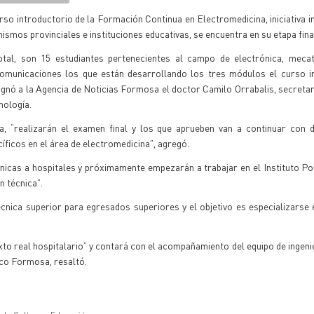
rso introductorio de la Formación Continua en Electromedicina, iniciativa 
ismos provinciales e instituciones educativas, se encuentra en su etapa fina
otal, son 15 estudiantes pertenecientes al campo de electrónica, mecat
comunicaciones los que están desarrollando los tres módulos el curso in
gnó a la Agencia de Noticias Formosa el doctor Camilo Orrabalis, secretar
nología.
a, “realizarán el examen final y los que aprueben van a continuar con 
íficos en el área de electromedicina”, agregó.
cnicas a hospitales y próximamente empezarán a trabajar en el Instituto Po
 técnica”.
cnica superior para egresados superiores y el objetivo es especializarse 
exto real hospitalario” y contará con el acompañamiento del equipo de ingeni
ico Formosa, resaltó.