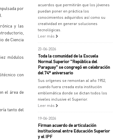
acuerdos que permitirán que los jóvenes
impulsada por
puedan poner en práctica los
l.
conocimientos adquiridos así como su
creatividad en generar soluciones
rónica y las
tecnológicas.
troductorio,
Leer más
io de Ciencia
23-06-2026
Toda la comunidad de la Escuela
diez módulos
Normal Superior "República del
Paraguay" se congregó en celebración
del 74° aniversario
litécnico con
Sus orígenes se remontan al año 1952,
cuando fuera creada esta institución
en el área de
emblemática donde se dictan todos los
niveles inclusive el Superior.
Leer más
ería tanto del
19-06-2026
Firman acuerdo de articulación
institucional entre Educación Superior
y el IPF