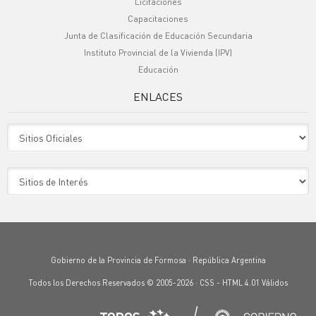
Licitaciones
Capacitaciones
Junta de Clasificación de Educación Secundaria
Instituto Provincial de la Vivienda (IPV)
Educación
ENLACES
Sitio Oficiales
Sitio de Interes
Gobierno de la Provincia de Formosa · República Argentina
Todos los Derechos Reservados © 2005-2026 ·
CSS
-
HTML 4.01
Válidos