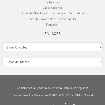
Licitaciones
Capacitaciones
Junta de Clasificación de Educación Secundaria
Instituto Provincial de la Vivienda (IPV)
Educación
ENLACES
Sitio Oficiales
Sitio de Interes
Gobierno de la Provincia de Formosa · República Argentina
Todos los Derechos Reservados © 2005-2026 ·
CSS
-
HTML 4.01
Válidos