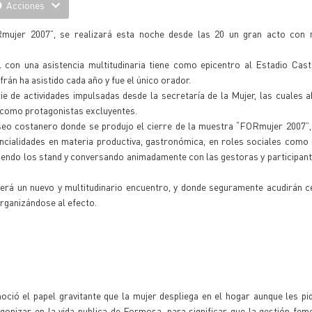
Acciones
ujer 2007”, se realizará esta noche desde las 20 un gran acto con 
l con una asistencia multitudinaria tiene como epicentro al Estadio Cas
rán ha asistido cada año y fue el único orador.
rie de actividades impulsadas desde la secretaría de la Mujer, las cuales 
ia como protagonistas excluyentes.
aseo costanero donde se produjo el cierre de la muestra “FORmujer 2007”, 
ialidades en materia productiva, gastronómica, en roles sociales como d
riendo los stand y conversando animadamente con las gestoras y participant
será un nuevo y multitudinario encuentro, y donde seguramente acudirán 
 organizándose al efecto.
oció el papel gravitante que la mujer despliega en el hogar aunque les pi
onizar en la vida publica de Formosa, para significar que la gestión fem