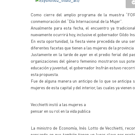
Como cierre del amplio programa de la muestra “FORm
conmemoración del “Día Internacional de la Mujer”.
Anualmente para esta fecha, el encuentro ya tradiciona
nuevamente ocurrirá hoy, inclusive el gobernador Gildo Insf
En esta oportunidad, la fiesta viene precedida de una se
diferentes facetas que tienen a las mujeres de la provinc
Justamente en la tarde de ayer en el predio ferial del p
organizaciones del género femenino mostraron sus potenc
educación y juventud, el gobernador Insfrán estuvo recor
esta propuesta.
Fue de alguna manera un anticipo de lo que se anticipa 
mujeres de esta capital y del interior, las cuales ya vienen
Vecchietti instó a las mujeres a
pensar en su rol en la vida publica
La ministro de Economía, Inés Lotto de Vecchietti, recon
pensando en que también tienen un lugar clave por protag