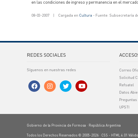
en las condiciones de ingreso y permanencia en el mercado
08-03-2007
|
Cargada en
Cultura
- Fuente: Subsecretaría d
REDES SOCIALES
ACCESO
Síguenos en nuestras redes
Correo Ofi
Solicitud C
Refsatel
Datos Abie
Preguntas
UPSTI
Gobierno de la Provincia de Formosa · República Argentina
Todos los Derechos Reservados © 2005-2026 ·
CSS
-
HTML 4.01
Válid