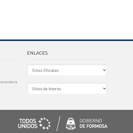
ENLACES
Sitio Oficiales
Secundaria
Sitio de Interes
)