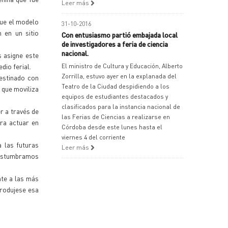
Leer más
que el modelo
31-10-2016
 en un sitio
Con entusiasmo partió embajada local
de investigadores a feria de ciencia
nacional.
 asigne este
dio ferial.
El ministro de Cultura y Educación, Alberto
Zorrilla, estuvo ayer en la explanada del
destinado con
Teatro de la Ciudad despidiendo a los
a que moviliza
equipos de estudiantes destacados y
clasificados para la instancia nacional de
r a través de
las Ferias de Ciencias a realizarse en
ra actuar en
Córdoba desde este lunes hasta el
viernes 4 del corriente
 las futuras
Leer más
costumbramos
nte a las más
produjese esa