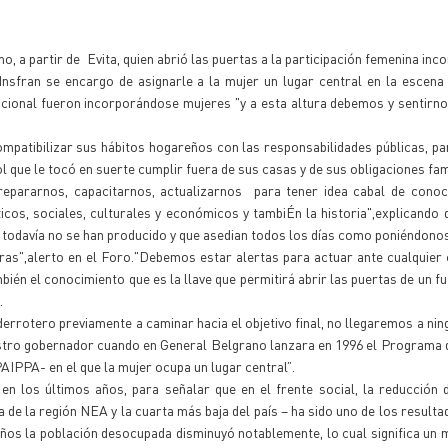
mo, a partir de Evita, quien abrió las puertas a la participación femenina in
 Insfran se encargo de asignarle a la mujer un lugar central en la escena 
ucional fueron incorporándose mujeres "y a esta altura debemos y sentirn
ompatibilizar sus hábitos hogareños con las responsabilidades públicas, p
l que le tocó en suerte cumplir fuera de sus casas y de sus obligaciones fam
epararnos, capacitarnos, actualizarnos para tener idea cabal de conoc
os, sociales, culturales y económicos y tambiÉn la historia",explicando 
 todavía no se han producido y que asedian todos los días como poniéndonos
s",alerto en el Foro."Debemos estar alertas para actuar ante cualquier 
bién el conocimiento que es la llave que permitirá abrir las puertas de un fu
.
derrotero previamente a caminar hacia el objetivo final, no llegaremos a ning
stro gobernador cuando en General Belgrano lanzara en 1996 el Programa 
PPA- en el que la mujer ocupa un lugar central”.
n los últimos años, para señalar que en el frente social, la reducción 
a de la región NEA y la cuarta más baja del país – ha sido uno de los result
 años la población desocupada disminuyó notablemente, lo cual significa un