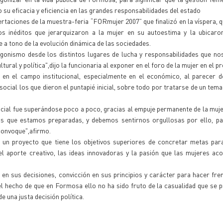
 su eficacia y eficiencia en las grandes responsabilidades del estado
rtaciones de la muestra-feria “FORmujer 2007” que finalizó en la víspera, 
 inéditos que jerarquizaron a la mujer en su autoestima y la ubicaron
te a tono de la evolución dinámica de las sociedades.
onismo desde los distintos lugares de lucha y responsabilidades que nos
al y política",dijo la funcionaria al exponer en el foro de la mujer en el pre
r en el campo institucional, especialmente en el económico, al parecer 
 social los que dieron el puntapié inicial, sobre todo por tratarse de un tem
ocial fue superándose poco a poco, gracias al empuje permanente de la muje
os que estamos preparadas, y debemos sentirnos orgullosas por ello, pa
convoque",afirmo.
un proyecto que tiene los objetivos superiores de concretar metas para
el aporte creativo, las ideas innovadoras y la pasión que las mujeres a
en sus decisiones, convicción en sus principios y carácter para hacer fre
 el hecho de que en Formosa ello no ha sido fruto de la casualidad que se 
de una justa decisión política.