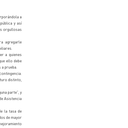
corporándola a
pública y así
os orgullosas
ara agregarle
iliares.
er a quienes
que ello debe
 a prueba.
contingencia.
turo distinto,
una parte”, y
de Asistencia
de la tasa de
ados de mayor
 mejoramiento