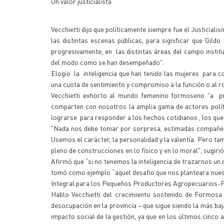
Un valor justicialista
Vecchietti dijo que políticamente siempre fue el Justicialis
las distintas escenas públicas, para significar que Gildo
progresivamente, en las distintas áreas del campo instit
del modo como se han desempeñado".
Elogio la inteligencia que han tenido las mujeres para c
una cuota de sentimiento y compromiso a la función o al ro
Vecchietti exhorto al mundo femenino formoseno "a pr
comparten con nosotros la amplia gama de actores polític
lograrse para responder a los hechos cotidianos , los que
"Nada nos debe tomar por sorpresa, estimadas compañera
Usemos el carácter, la personalidad y la valentía. Pero tam
pleno de construcciones en lo físico y en lo moral", sugirió
Afirmó que “si no tenemos la inteligencia de trazarnos un 
tomó como ejemplo “aquel desafío que nos planteara nue
Integral para los Pequeños Productores Agropecuarios-PAI
Hablo Vecchietti del crecimiento sostenido de Formosa e
desocupación en la provincia – que sigue siendo la más baj
impacto social de la gestión, ya que en los últimos cinco