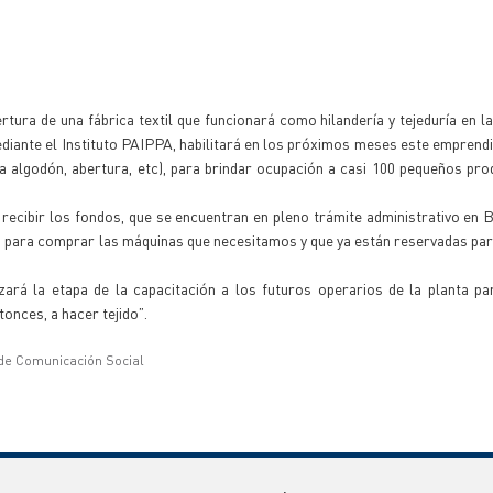
ertura de una fábrica textil que funcionará como hilandería y tejeduría en la
diante el Instituto PAIPPA, habilitará en los próximos meses este emprendi
ara algodón, abertura, etc), para brindar ocupación a casi 100 pequeños pr
recibir los fondos, que se encuentran en pleno trámite administrativo en 
s para comprar las máquinas que necesitamos y que ya están reservadas pa
á la etapa de la capacitación a los futuros operarios de la planta pa
onces, a hacer tejido”.
 de Comunicación Social