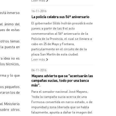
Leer más
16-11-2016
 está inmerso
La policía celebra sus 56º aniversario
El gobernador Gildo Insfrán presidirá este
el ánimo del
jueves a partir de las 8 el acto
ques de estas
conmemorativo al 56º aniversario de la
Policía de la Provincia, el cual se llevara a
y otros temas
cabo en 25 de Mayo y Fontana,
 la puesta en
particularmente en el circuito de de la
plaza San Martín de esta ciudad.
a idea no es
Leer más
los técnicos,
04-11-2016
erma y lo que
Mayans advierte que se "acentuarán las
campañas sucias, todo por una banca
más".
 los pequeños
Para el senador nacional José Mayans,
oraron los de
"toda la campaña sucia acerca de una
Formosa convertida en narco estado, o de
el Ministerio
impunidad y zona liberada que se habla
 sobre otros
falazmente, apunta a dañar la imagen del