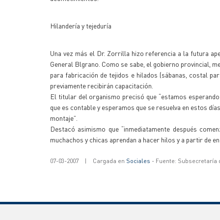
Hilandería y tejeduría
Una vez más el Dr. Zorrilla hizo referencia a la futura ap
General Blgrano. Como se sabe, el gobierno provincial, me
para fabricación de tejidos e hilados (sábanas, costal p
previamente recibirán capacitación.
El titular del organismo precisó que “estamos esperando 
que es contable y esperamos que se resuelva en estos día
montaje”.
Destacó asimismo que “inmediatamente después comenzar
muchachos y chicas aprendan a hacer hilos y a partir de ent
07-03-2007
|
Cargada en
Sociales
- Fuente: Subsecretaría