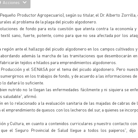
Acciones
Pequeño Productor Agropecuario), según su titular, el Dr. Alberto Zorrilla,
urales al problema de la plaga del picudo algodonero.
oluciones de fondo para esta cuestión que atenta contra la economía y 
textil sano, fuerte, potente, como para que no sea afectada por los ata
 región ante el hallazgo del picudo algodonero en los campos cultivados 
lla, abordando además la marcha de las tramitaciones que desembocarán en
 fabricarán tejidos e hilados para emprendimientos algodoneros.
a Producción y el SENASA por el tema del picudo algodonero. Pero nuestr
sumergirnos en los trabajos de fondo, y de acuerdo a las informaciones de 
 lo dañará lo suficiente.
bien nutrido no le llegan las enfermedades fácilmente y ni siquiera se enf
 saludable”, afirmó.
en lo relacionado a la evaluación sanitaria de las majadas de cabras de
 el emprendimiento de quesos con los lecheros del sur, a quienes se incorp
ón y Cultura, en cuanto a contenidos curriculares y nuestro contacto con 
ue el Seguro Provincial de Salud llegue a todos los paiperos”, dijo