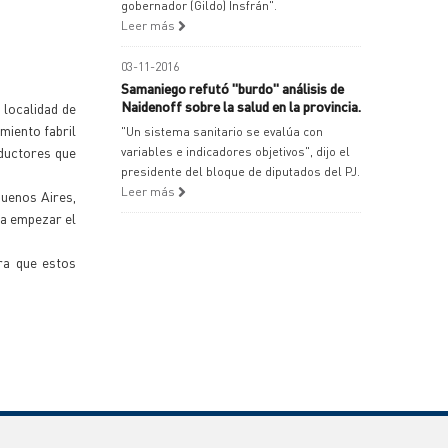
gobernador (Gildo) Insfrán".
Leer más
03-11-2016
Samaniego refutó "burdo" análisis de
Naidenoff sobre la salud en la provincia.
 localidad de
miento fabril
"Un sistema sanitario se evalúa con
oductores que
variables e indicadores objetivos", dijo el
presidente del bloque de diputados del PJ.
Leer más
Buenos Aires,
ra empezar el
ra que estos