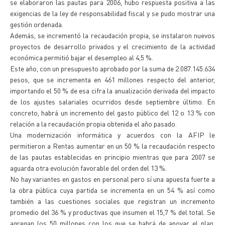
se elaboraron las pautas para 2006, hubo respuesta positiva a las
exigencias de la ley de responsabilidad fiscal y se pudo mostrar una
gestión ordenada.
Además, se incrementó la recaudación propia, se instalaron nuevos
proyectos de desarrollo privados y el crecimiento de la actividad
económica permitió bajar el desempleo al 4,5 %.
Este año, con un presupuesto aprobado por la suma de 2.087.145.634
pesos, que se incrementa en 461 millones respecto del anterior,
importando el 50 % de esa cifra la anualización derivada del impacto
de los ajustes salariales ocurridos desde septiembre último. En
concreto, habrá un incremento del gasto público del 12 o 13 % con
relación a la recaudación propia obtenida el año pasado.
Una modernización informática y acuerdos con la AFIP le
permitieron a Rentas aumentar en un 50 % la recaudación respecto
de las pautas establecidas en principio mientras que para 2007 se
aguarda otra evolución favorable del orden del 13 %.
No hay variantes en gastos en personal pero sí una apuesta fuerte a
la obra pública cuya partida se incrementa en un 54 % así como
también a las cuestiones sociales que registran un incremento
promedio del 36 % y productivas que insumen el 15,7 % del total. Se
agregan los 50 millones con los que se habrá de apoyar el plan