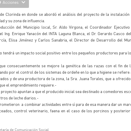
Acciones
de Clorinda en donde se abordó el análisis del proyecto de la instalación
ad y su zona de influencia.
ducción del Municipio local, Sr. Aldo Virgona, el Coordinador Ejecutivo 
 el Ing. Enrique Yanacón del INTA Laguna Blanca, el Dr. Gerardo Casco de
rcía, Elisa Jiménez y Carlos Sanabria, el Director de Desarrollo del Mun
 tendrá un impacto social positivo entre los pequeños productores para lo
que consecuentemente se mejore la genética de las razas con el fin de 
ando por el control de los sistemas de ordeñe en lo que a higiene se refiere.
ados y de una productora de la zona, la Sra. Juana Torales, que a ofrecid
que el emprendimiento requiere.-
el proyecto apuntan a que el producido inicial sea destinado a comedores esc
tros de leche diarios.-
omprometieron a combinar actividades entre sì para de esa manera dar un mar
ados, control veterinario, faena en el caso de los porcinos y posterior 
etaría de Comunicación Social