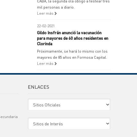
CABA, la segunda ola obligó a testear tres
mil personas a diario.
Leer más
22-02-2021
Gildo Insfrán anunció la vacunación
para mayores de 60 años residentes en
Clorinda
Próximamente, se hará lo mismo con los
mayores de 85 años en Formosa Capital.
Leer más
ENLACES
Sitio Oficiales
Secundaria
Sitio de Interes
)