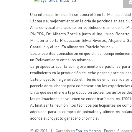
Una interesante reunión se concretó en la Municipalidad 
Láctea y el mejoramiento en la cría de porcinos en esa ciud
A la convocatoria asistieron el Subsecretario de la Pro
PAIPPA, Dr. Alberto Zorrilla junto al Ing. Hugo Boratto,
Ministerio de la Producción Silvia Riveros, Alejandra Ga
Castellini y el Ing. En alimentos Patricio Young.-
Los presentes coincidieron en que el microemprendimiento
un Relevamiento entre los mismos.-
La propuesta apunta al mejoramiento de pasturas para 
rendimiento en la producción de leche y carne porcina, pas
Este proyecto ha generado el interés de empresarios priv
parcela de su chacra para comenzar con las experiencias 
En lo que se refiere a la producción láctea, los autores d
las estimaciones de volumen se encontrarían en los 1200 li
Al finalizar la reunión , los técnicos participantes se c
adecuada para la compra de animales y alimentos balance
acorde al proyecto ganadero provincial.
23-02-2007
|
Cargada en
Fsa. en Marcha
- Fuente: Subsecr