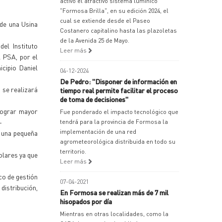
activó el atractivo sistema lumínico
"Formosa Brilla", en su edición 2024, el
cual se extiende desde el Paseo
 de una Usina
Costanero capitalino hasta las plazoletas
de la Avenida 25 de Mayo.
del Instituto
Leer más
l PSA, por el
icipio Daniel
04-12-2024
De Pedro: "Disponer de información en
 se realizará
tiempo real permite facilitar el proceso
de toma de decisiones"
lograr mayor
Fue ponderado el impacto tecnológico que
-
tendrá para la provincia de Formosa la
implementación de una red
o una pequeña
agrometeorológica distribuida en todo su
territorio.
olares ya que
Leer más
co de gestión
07-04-2021
distribución,
En Formosa se realizan más de 7 mil
hisopados por día
Mientras en otras localidades, como la