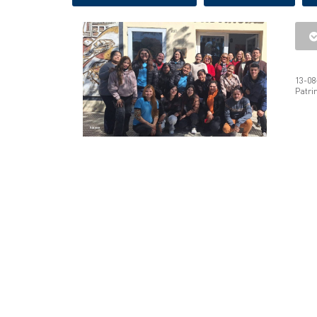
13-08
Patri