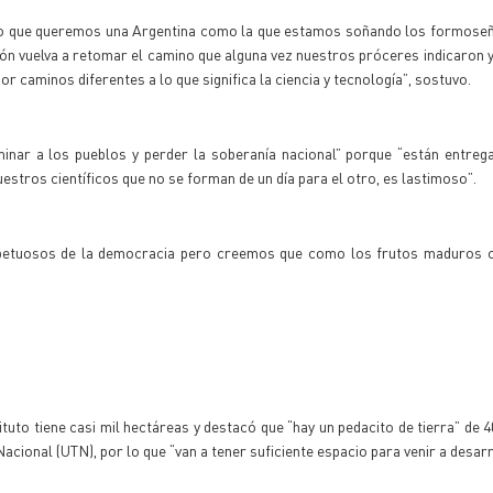
ino que queremos una Argentina como la que estamos soñando los formoseñ
 vuelva a retomar el camino que alguna vez nuestros próceres indicaron y
r caminos diferentes a lo que significa la ciencia y tecnología”, sostuvo.
minar a los pueblos y perder la soberanía nacional” porque “están entre
estros científicos que no se forman de un día para el otro, es lastimoso”.
petuosos de la democracia pero creemos que como los frutos maduros c
tituto tiene casi mil hectáreas y destacó que “hay un pedacito de tierra” de
acional (UTN), por lo que “van a tener suficiente espacio para venir a desarr