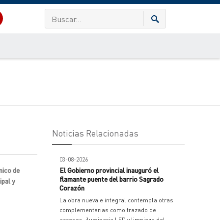
Noticias Relacionadas
03-08-2026
nico de
El Gobierno provincial inauguró el
flamante puente del barrio Sagrado
ipal y
Corazón
La obra nueva e integral contempla otras
complementarias como trazado de
accesos, iluminaria LED y limpieza del