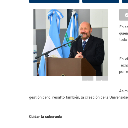
En es
quien
todo 
En el
Tecn
por e
Asimi
gestión pero, resaltó también, la creación de la Universid
Cuidar la soberanía