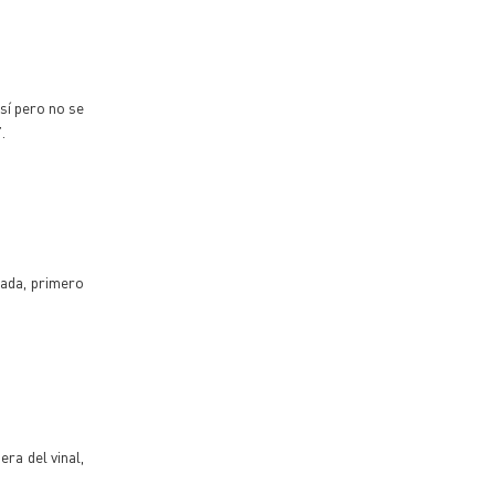
sí pero no se
.
zada, primero
ra del vinal,