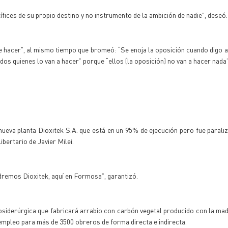
ices de su propio destino y no instrumento de la ambición de nadie”, deseó.
ue hacer”, al mismo tiempo que bromeó: “Se enoja la oposición cuando digo a
dos quienes lo van a hacer” porque “ellos (la oposición) no van a hacer nada”
 nueva planta Dioxitek S.A. que está en un 95% de ejecución pero fue parali
ibertario de Javier Milei.
dremos Dioxitek, aquí en Formosa”, garantizó.
osiderúrgica que fabricará arrabio con carbón vegetal producido con la made
mpleo para más de 3500 obreros de forma directa e indirecta.