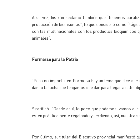
A su vez, Insfrán reclamó también que “tenemos paraliz
producción de bioinsumos”, lo que consideró como “lógico
con las multinacionales con los productos bioquímicos qu
animales”.
Formarse para la Patria
“Pero no importa, en Formosa hay un lema que dice que n
dando la lucha que tengamos que dar para llegar a este obj
Y ratificó: “Desde aquí, lo poco que podamos, vamos a ir 
estén prácticamente regalando y perdiendo, así, nuestra so
Por último, el titular del Ejecutivo provincial manifestó 