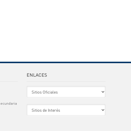
ENLACES
Sitio Oficiales
Secundaria
Sitio de Interes
)