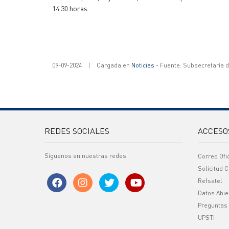
14.30 horas.
09-09-2024
|
Cargada en
Noticias
- Fuente: Subsecretaría 
REDES SOCIALES
ACCESO
Síguenos en nuestras redes
Correo Ofi
Solicitud C
Refsatel
Datos Abie
Preguntas
UPSTI