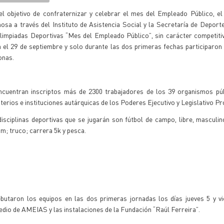
el objetivo de confraternizar y celebrar el mes del Empleado Público, e
sa a través del Instituto de Asistencia Social y la Secretaría de Deport
Olimpiadas Deportivas “Mes del Empleado Público”, sin carácter competiti
a el 29 de septiembre y solo durante las dos primeras fechas participaro
onas.
ncuentran inscriptos más de 2300 trabajadores de los 39 organismos púb
terios e instituciones autárquicas de los Poderes Ejecutivo y Legislativo Pro
isciplinas deportivas que se jugarán son fútbol de campo, libre, masculi
om; truco; carrera 5k y pesca.
debutaron los equipos en las dos primeras jornadas los días jueves 5 y v
edio de AMEIAS y las instalaciones de la Fundación “Raúl Ferreira”.