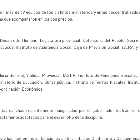
on más de 59 equipos de los distintos ministerios y entes descentralizados
ias que acompañaron en los dos predios.
 Desarrollo Humano, Legislatura provincial, Defensoría del Pueblo, Secret
licos, Instituto de Asistencia Social, Caja de Previsión Social, I.A.P.A. y 
uría General, Vialidad Provincial, IASEP, Instituto de Pensiones Sociales, 
sterio de Educación, Obras pública, Instituto de Tierras Fiscales, Institu
y Coordinación Económica.
 las canchas recientemente inauguradas por el gobernador Insfrán, en e
tamente adaptados para el desarrollo de la disciplina.
ley y básquet en las instalaciones de los estadios Centenario y Cincuentena