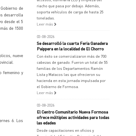
riacho que pasa por debajo. Además,
l Gobierno de
soporta vehículos de carga de hasta 25
es desarrolla
toneladas.
vo desde el 5
Leer más
n más de 1500
03-08-2026
Se desarrolló la cuarta Feria Ganadera
Paippera en la localidad de El Chorro
licos, nueve
Con éxito se comercializaron más de 700
vincial.
cabezas de ganado. Fueron un total de 55
familias de los Departamentos Ramón
no femenino y
Lista y Matacos las que ofrecieron su
hacienda en esta jornada impulsada por
el Gobierno de Formosa.
Leer más
03-08-2026
El Centro Comunitario Nueva Formosa
ofrece múltiples actividades para todas
iernes 6. Los
las edades
Desde capacitaciones en oficios y