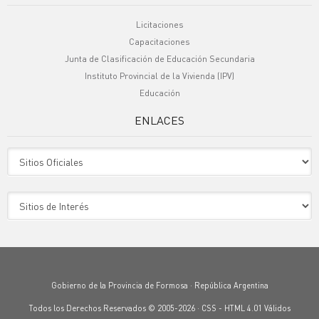
Licitaciones
Capacitaciones
Junta de Clasificación de Educación Secundaria
Instituto Provincial de la Vivienda (IPV)
Educación
ENLACES
Sitio Oficiales
Sitio de Interes
Gobierno de la Provincia de Formosa · República Argentina
Todos los Derechos Reservados © 2005-2026 ·
CSS
-
HTML 4.01
Válidos