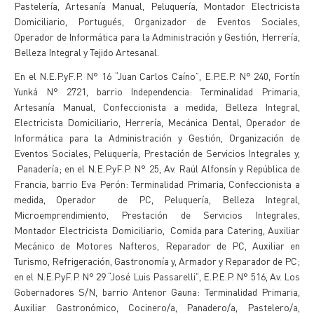
Pastelería, Artesanía Manual, Peluquería, Montador Electricista
Domiciliario, Portugués, Organizador de Eventos Sociales,
Operador de Informática para la Administración y Gestión, Herrería,
Belleza Integral y Tejido Artesanal.
En el N.E.P.yF.P. N° 16 “Juan Carlos Caíno”, E.P.E.P. N° 240, Fortín
Yunká N° 2721, barrio Independencia: Terminalidad Primaria,
Artesanía Manual, Confeccionista a medida, Belleza Integral,
Electricista Domiciliario, Herrería, Mecánica Dental, Operador de
Informática para la Administración y Gestión, Organización de
Eventos Sociales, Peluquería, Prestación de Servicios Integrales y,
Panadería; en el N.E.P.yF.P. N° 25, Av. Raúl Alfonsín y República de
Francia, barrio Eva Perón: Terminalidad Primaria, Confeccionista a
medida, Operador de PC, Peluquería, Belleza Integral,
Microemprendimiento, Prestación de Servicios Integrales,
Montador Electricista Domiciliario, Comida para Catering, Auxiliar
Mecánico de Motores Nafteros, Reparador de PC, Auxiliar en
Turismo, Refrigeración, Gastronomía y, Armador y Reparador de PC;
en el N.E.P.yF.P. N° 29 “José Luis Passarelli”, E.P.E.P. N° 516, Av. Los
Gobernadores S/N, barrio Antenor Gauna: Terminalidad Primaria,
Auxiliar Gastronómico, Cocinero/a, Panadero/a, Pastelero/a,