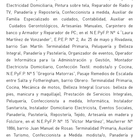
Electricidad Domiciliaria, Pintura sobre tela, Reparador de Radio y
TV, Panadería y Repostería, Confeccionista a medida, Auxiliar de
Familia Especializado en cuidados, Contabilidad, Auxiliar en
Cuidados Gerontológicos, Artesanías Manuales, Carpintero de
banco y Armador y Reparador de PC; en el N.E.P.yF.P. N° 4 “Laura
Martínez de Vonzander”, E.P.E.P. N° 2, Av. 25 de mayo y Rivadavia,
barrio San Martín: Terminalidad Primaria, Peluquería y Belleza
Integral; Panadería y Pastelería, Organizador de eventos, Operador
de Informática para la Administración y Gestión, Montador
Electricista Domiciliario, Confección Textil: modista/o y Cocina;
N.E.P.yF.P. N° 5 “Gregoria Matorras”, Pasaje Remedios de Escalada
entre Salta y Fotheringham, barrio Obrero: Terminalidad Primaria,
Cocina, Mecánica de motos, Belleza Integral (cursos: belleza de
pies, manicura y maquillaje), Prestación de Servicios Integrales,
Peluquería, Confeccionista a medida, Informática, Instalador
Sanitarista, Instalador Domiciliario Electricista, Eventos Sociales,
Panadería, Pastelería, Repostería, Tejido, Artesanía en madera y
Folclore; en el N.E.P.yF.P. N° 15 “Víctor Martínez”, Masferrer N°
1886, barrio Juan Manuel de Rosas: Terminalidad Primaria, Auxiliar
en Turismo, Confeccionista a Medida: modista/o, Panadería y