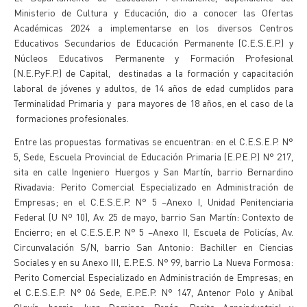
Ministerio de Cultura y Educación, dio a conocer las Ofertas
Académicas 2024 a implementarse en los diversos Centros
Educativos Secundarios de Educación Permanente (C.E.S.E.P.) y
Núcleos Educativos Permanente y Formación Profesional
(N.E.P.yF.P.) de Capital, destinadas a la formación y capacitación
laboral de jóvenes y adultos, de 14 años de edad cumplidos para
Terminalidad Primaria y para mayores de 18 años, en el caso de la
formaciones profesionales.
Entre las propuestas formativas se encuentran: en el C.E.S.E.P. N°
5, Sede, Escuela Provincial de Educación Primaria (E.P.E.P.) N° 217,
sita en calle Ingeniero Huergos y San Martín, barrio Bernardino
Rivadavia: Perito Comercial Especializado en Administración de
Empresas; en el C.E.S.E.P. N° 5 –Anexo I, Unidad Penitenciaria
Federal (U Nº 10), Av. 25 de mayo, barrio San Martín: Contexto de
Encierro; en el C.E.S.E.P. N° 5 –Anexo II, Escuela de Policías, Av.
Circunvalación S/N, barrio San Antonio: Bachiller en Ciencias
Sociales y en su Anexo III, E.P.E.S. N° 99, barrio La Nueva Formosa:
Perito Comercial Especializado en Administración de Empresas; en
el C.E.S.E.P. N° 06 Sede, E.P.E.P. N° 147, Antenor Polo y Anibal