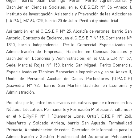
Olguín, barrio Juan Domingo Perón: Perito Agroindustrial y
Bachiller en Ciencias Sociales; en el C.E.S.E.P. N° 06 –Anexo I,
Instituto de Investigación, Asistencia y Prevención de las Adicciones
(I.A.P.A.), MZ 64, C25, barrio 20 de Julio: Perito Agroindustrial.
Así también, en el C.E.S.E.P. N° 25, Alcaldía de varones, barrio San
Antonio: Contexto de Encierro; en el C.E.S.E.P. N° 55, Corrientes N°
1350, barrio Independencia: Perito Comercial Especializado en
Administración de Empresas, Bachiller en Ciencias Sociales y
Bachiller en Economía y Administración; en el C.E.S.E.P. N° 57,
Sede, Marcial Rojas N° 150, barrio San Miguel: Perito Comercial
Especializado en Técnicas Bancarias e Impositivas y, en su Anexo II,
Unión de Personal Auxiliar de Casas Particulares (U.P.A.C.P.)
,Saavedra N° 725, barrio San Martín: Bachiller en Economía y
Administración.
Por otra parte, entre los servicios educativos que se ofrecen en los
Núcleos Educativos Permanente y Formación Profesional hallamos:
en el N.E.P.yF.P. N° 1 “Clemente Lionel Ortiz”, E.P.E.P. N° 268,
Masaferro y Soldado Arrieta, barrio San Agustín: Terminalidad
Primaria; Administración de redes, Operador de Informática para la
Administración y Gestión, Electricidad del Automotor, Peluquería,