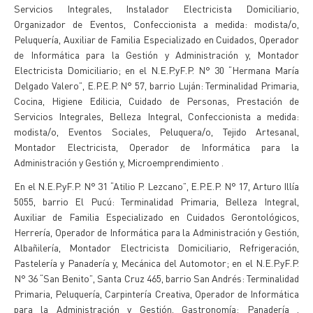
Servicios Integrales, Instalador Electricista Domiciliario,
Organizador de Eventos, Confeccionista a medida: modista/o,
Peluquería, Auxiliar de Familia Especializado en Cuidados, Operador
de Informática para la Gestión y Administración y, Montador
Electricista Domiciliario; en el N.E.P.yF.P. N° 30 “Hermana María
Delgado Valero”, E.P.E.P. N° 57, barrio Luján: Terminalidad Primaria,
Cocina, Higiene Edilicia, Cuidado de Personas, Prestación de
Servicios Integrales, Belleza Integral, Confeccionista a medida:
modista/o, Eventos Sociales, Peluquera/o, Tejido Artesanal,
Montador Electricista, Operador de Informática para la
Administración y Gestión y, Microemprendimiento .
En el N.E.P.yF.P. N° 31 “Atilio P. Lezcano”, E.P.E.P. N° 17, Arturo Illía
5055, barrio El Pucú: Terminalidad Primaria, Belleza Integral,
Auxiliar de Familia Especializado en Cuidados Gerontológicos,
Herrería, Operador de Informática para la Administración y Gestión,
Albañilería, Montador Electricista Domiciliario, Refrigeración,
Pastelería y Panadería y, Mecánica del Automotor; en el N.E.P.yF.P.
N° 36 “San Benito”, Santa Cruz 465, barrio San Andrés: Terminalidad
Primaria, Peluquería, Carpintería Creativa, Operador de Informática
para la Administración y Gestión, Gastronomía: Panadería ,