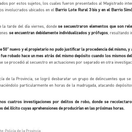
lizados por estos sujetos, los cuales fueron presentados al Magistrado inter
los involucrados ubicados en el
Barrio Lote Rural 3 bis y en el Barrio Sim
 la tarde del día viernes, donde
se secuestraron elementos que son rele
ienes
se encuentran debidamente individualizados y prófugos
, resultando 
de 50” nuevo y el propietario no pudo justificar la procedencia del mismo, y 
o fue robado hace un mes atrás del mismo depósito
cuando los mismos del
ue se procedió al secuestro en actuaciones por separado en otra investigac
licía de la Provincia, se logró desbaratar un grupo de delincuentes que s
 haciéndolo particularmente en horas de la madrugada, atacando depósito
nos cuatros investigaciones por delitos de robo, donde se recolectar
 del ilícito cuyas aprehensiones de producirían en las próximas horas.
e: Policía de la Provincia