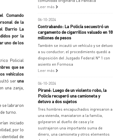
comunidad originaria La Pantalla
Leer más
 del Comando
06-10-2024
ersonal de la
Contrabando: La Policía secuestró un
el Barrio La
cargamento de cigarrillos valuado en 18
didos por la
millones de pesos
ar uno de los
También se incautó un vehículo y se detuvo
a su conductor; el procedimiento quedó a
disposición del Juzgado Federal N° 1 con
ico Policial
asiento en Formosa
mbres que se
Leer más
os vehículos
esultó ser
una
04-10-2024
en una zanja,
Pirané: Luego de un violento robo, la
Policía recuperó una camioneta y
detuvo a dos sujetos
e se labraron
Tres hombres encapuchados ingresaron a
 de turno.
una vivienda, maniataron a la familia,
golpearon al dueño de casa y le
rían iniciado
sustrajeron una importante suma de
lidad, por lo
dinero, una camioneta y otros elementos
 identidad de