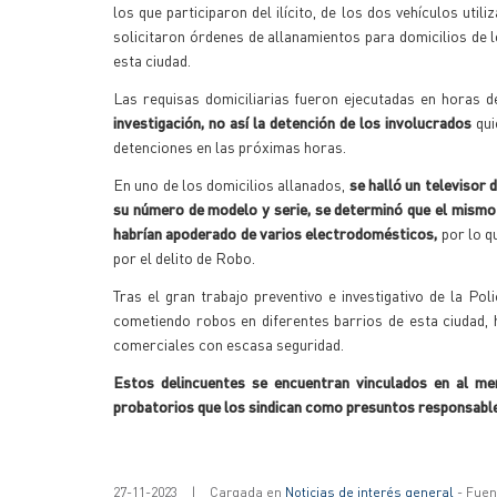
los que participaron del ilícito, de los dos vehículos uti
solicitaron órdenes de allanamientos para domicilios de 
esta ciudad.
Las requisas domiciliarias fueron ejecutadas en horas de
investigación, no así la detención de los involucrados
qu
detenciones en las próximas horas.
En uno de los domicilios allanados,
se halló un televisor 
su número de modelo y serie, se determinó que el mism
habrían apoderado de varios electrodomésticos,
por lo q
por el delito de Robo.
Tras el gran trabajo preventivo e investigativo de la Po
cometiendo robos en diferentes barrios de esta ciudad,
comerciales con escasa seguridad.
Estos delincuentes se encuentran vinculados en al me
probatorios que los sindican como presuntos responsables
27-11-2023
|
Cargada en
Noticias de interés general
- Fuent