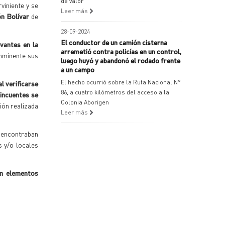
de valor
viniente y se
Leer más
ón Bolívar
de
28-09-2024
El conductor de un camión cisterna
vantes en la
arremetió contra policías en un control,
inminente sus
luego huyó y abandonó el rodado frente
a un campo
El hecho ocurrió sobre la Ruta Nacional N°
al verificarse
86, a cuatro kilómetros del acceso a la
incuentes se
Colonia Aborigen
ión realizada
Leer más
e encontraban
s y/o locales
on elementos