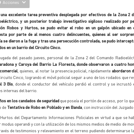
Acciones
 una excelente tarea preventiva desplegada por efectivos de la Zona 2
eléctrico, y un posterior trabajo investigativo sigiloso realizado por p
ión Robos y Hurtos, se pudo evitar el robo en un galpón ubicado en 
esta por parte de al menos cuatro delincuentes, quienes al ser sorpren
ía se dieron a la fuga y tras una persecución controlada, se pudo intercept
os en un barrio del Circuito Cinco.
gada del pasado jueves, personal de la Zona 2 del Comando Radioeléctr
radona y Caroya del Barrio La Floresta, donde observaron a cuatro ho
 comercial
, quienes, al notar la presencia policial, rápidamente
abordaron d
rcuito Cinco, logrando el móvil policial seguir a uno de los rodados que r
l 3 Bis
, donde el conductor del vehículo perdió el control y se incrustó 
s internas del barrio.
ños en los candados de seguridad
que poseía el portón de acceso, por lo qu
to de
Tentativa de Robo en Poblado y en Banda
, con instrucción del Juzgado
 Hurtos del Departamento Informaciones Policiales en virtud a que se hab
r modus operandi y con la utilización de los mismos medios de medio de movi
avés de testimonios y relevamiento en el terreno pudiendo determinarse la