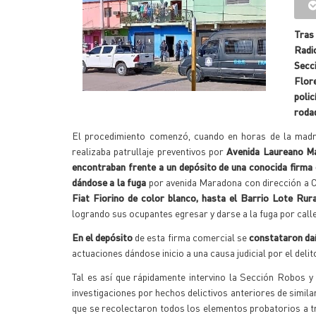
Tras
Radio
Secc
Flor
polic
rodad
El procedimiento comenzó, cuando en horas de la madru
realizaba patrullaje preventivos por
Avenida Laureano Ma
encontraban frente a un depósito de una conocida firma
dándose a la fuga
por avenida Maradona con dirección a Ci
Fiat Fiorino de color blanco, hasta el Barrio Lote Rura
logrando sus ocupantes egresar y darse a la fuga por calle
En el depósito
de esta firma comercial se
constataron da
actuaciones dándose inicio a una causa judicial por el deli
Tal es así que rápidamente intervino la Sección Robos y
investigaciones por hechos delictivos anteriores de simila
que se recolectaron todos los elementos probatorios a tr