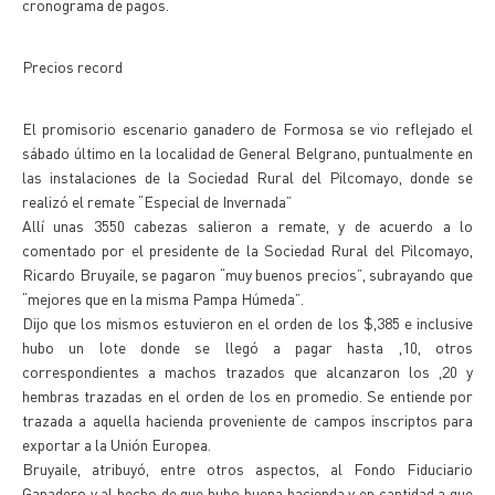
cronograma de pagos.
Precios record
El promisorio escenario ganadero de Formosa se vio reflejado el
sábado último en la localidad de General Belgrano, puntualmente en
las instalaciones de la Sociedad Rural del Pilcomayo, donde se
realizó el remate “Especial de Invernada”
Allí unas 3550 cabezas salieron a remate, y de acuerdo a lo
comentado por el presidente de la Sociedad Rural del Pilcomayo,
Ricardo Bruyaile, se pagaron “muy buenos precios”, subrayando que
“mejores que en la misma Pampa Húmeda”.
Dijo que los mismos estuvieron en el orden de los $,385 e inclusive
hubo un lote donde se llegó a pagar hasta ,10, otros
correspondientes a machos trazados que alcanzaron los ,20 y
hembras trazadas en el orden de los en promedio. Se entiende por
trazada a aquella hacienda proveniente de campos inscriptos para
exportar a la Unión Europea.
Bruyaile, atribuyó, entre otros aspectos, al Fondo Fiduciario
Ganadero y al hecho de que hubo buena hacienda y en cantidad a que