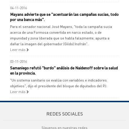
04-11-2016
Mayans advierte que se "acentuarán las campañas sucias, todo
por una banca más".
Para el senador nacional José Mayans, "toda la campaña sucia
acerca de una Formosa convertida en narco estado, o de
impunidad y zona liberada que se habla falazmente, apunta a
dañar la imagen del gobernador (Gildo) Insfrán".
Leer más
03-11-2016
Samaniego refutó "burdo" análisis de Naidenoff sobre la salud
en la provincia.
"Un sistema sanitario se evalúa con variables e indicadores
objetivos", dijo el presidente del bloque de diputados del PJ.
Leer más
REDES SOCIALES
Síguenos en nuestras redes