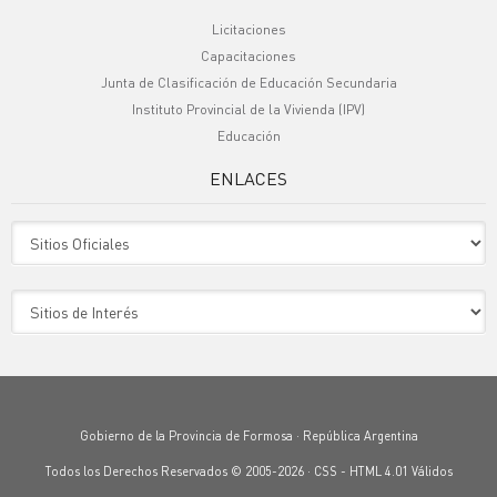
Licitaciones
Capacitaciones
Junta de Clasificación de Educación Secundaria
Instituto Provincial de la Vivienda (IPV)
Educación
ENLACES
Sitio Oficiales
Sitio de Interes
Gobierno de la Provincia de Formosa · República Argentina
Todos los Derechos Reservados © 2005-2026 ·
CSS
-
HTML 4.01
Válidos