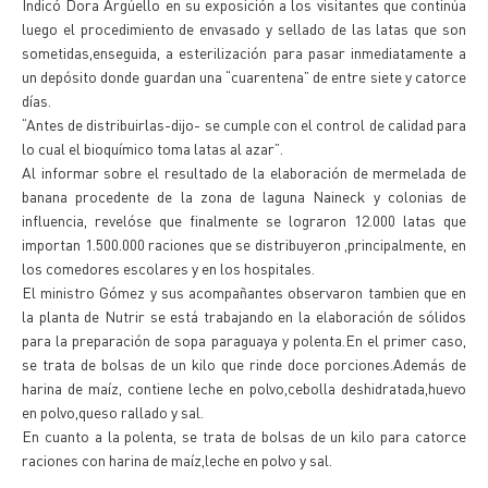
Indicó Dora Argúello en su exposición a los visitantes que continúa
luego el procedimiento de envasado y sellado de las latas que son
sometidas,enseguida, a esterilización para pasar inmediatamente a
un depósito donde guardan una “cuarentena” de entre siete y catorce
días.
“Antes de distribuirlas-dijo- se cumple con el control de calidad para
lo cual el bioquímico toma latas al azar”.
Al informar sobre el resultado de la elaboración de mermelada de
banana procedente de la zona de laguna Naineck y colonias de
influencia, revelóse que finalmente se lograron 12.000 latas que
importan 1.500.000 raciones que se distribuyeron ,principalmente, en
los comedores escolares y en los hospitales.
El ministro Gómez y sus acompañantes observaron tambien que en
la planta de Nutrir se está trabajando en la elaboración de sólidos
para la preparación de sopa paraguaya y polenta.En el primer caso,
se trata de bolsas de un kilo que rinde doce porciones.Además de
harina de maíz, contiene leche en polvo,cebolla deshidratada,huevo
en polvo,queso rallado y sal.
En cuanto a la polenta, se trata de bolsas de un kilo para catorce
raciones con harina de maíz,leche en polvo y sal.