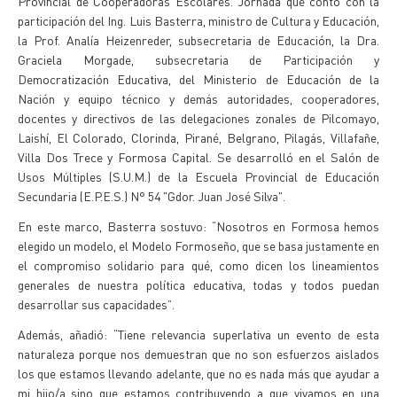
Provincial de Cooperadoras Escolares. Jornada que contó con la
participación del Ing. Luis Basterra, ministro de Cultura y Educación,
la Prof. Analía Heizenreder, subsecretaria de Educación, la Dra.
Graciela Morgade, subsecretaria de Participación y
Democratización Educativa, del Ministerio de Educación de la
Nación y equipo técnico y demás autoridades, cooperadores,
docentes y directivos de las delegaciones zonales de Pilcomayo,
Laishí, El Colorado, Clorinda, Pirané, Belgrano, Pilagás, Villafañe,
Villa Dos Trece y Formosa Capital. Se desarrolló en el Salón de
Usos Múltiples (S.U.M.) de la Escuela Provincial de Educación
Secundaria (E.P.E.S.) N° 54 "Gdor. Juan José Silva".
En este marco, Basterra sostuvo: “Nosotros en Formosa hemos
elegido un modelo, el Modelo Formoseño, que se basa justamente en
el compromiso solidario para qué, como dicen los lineamientos
generales de nuestra política educativa, todas y todos puedan
desarrollar sus capacidades”.
Además, añadió: “Tiene relevancia superlativa un evento de esta
naturaleza porque nos demuestran que no son esfuerzos aislados
los que estamos llevando adelante, que no es nada más que ayudar a
mi hijo/a sino que estamos contribuyendo a que vivamos en una