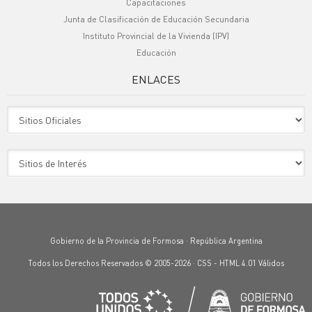
Capacitaciones
Junta de Clasificación de Educación Secundaria
Instituto Provincial de la Vivienda (IPV)
Educación
ENLACES
Sitio Oficiales
Sitio de Interes
Gobierno de la Provincia de Formosa · República Argentina
Todos los Derechos Reservados © 2005-2026 ·
CSS
-
HTML 4.01
Válidos