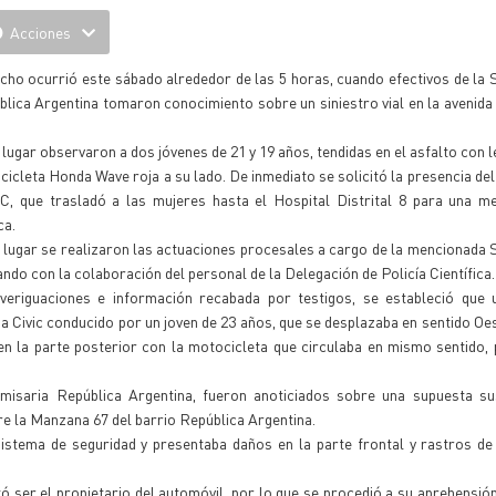
Acciones
cho ocurrió este sábado alrededor de las 5 horas, cuando efectivos de la
lica Argentina tomaron conocimiento sobre un siniestro vial en la avenid
 lugar observaron a dos jóvenes de 21 y 19 años, tendidas en el asfalto con 
icleta Honda Wave roja a su lado. De inmediato se solicitó la presencia del
C, que trasladó a las mujeres hasta el Hospital Distrital 8 para una me
ca.
 lugar se realizaron las actuaciones procesales a cargo de la mencionada
ndo con la colaboración del personal de la Delegación de Policía Científica.
veriguaciones e información recabada por testigos, se estableció que 
 Civic conducido por un joven de 23 años, que se desplazaba en sentido Oe
en la parte posterior con la motocicleta que circulaba en mismo sentido, 
isaria República Argentina, fueron anoticiados sobre una supuesta su
re la Manzana 67 del barrio República Argentina.
istema de seguridad y presentaba daños en la parte frontal y rastros de 
 ser el propietario del automóvil, por lo que se procedió a su aprehensió