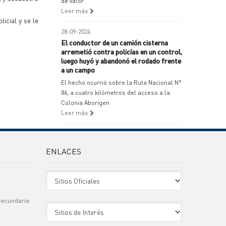
de valor
Leer más
icial y se le
28-09-2024
El conductor de un camión cisterna
arremetió contra policías en un control,
luego huyó y abandonó el rodado frente
a un campo
El hecho ocurrió sobre la Ruta Nacional N°
86, a cuatro kilómetros del acceso a la
Colonia Aborigen
Leer más
ENLACES
Sitio Oficiales
Secundaria
Sitio de Interes
)