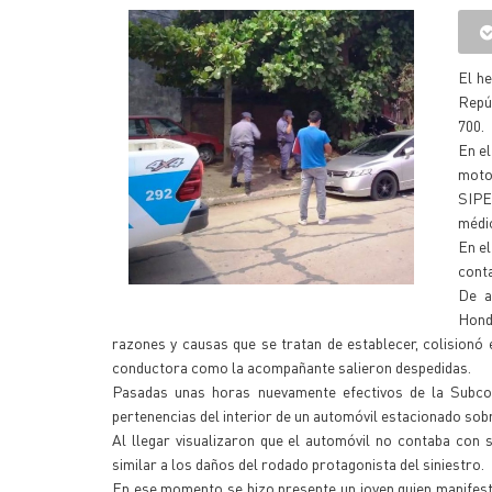
El he
Repúb
700.
En el
motoc
SIPE
médi
En el
conta
De a
Honda
razones y causas que se tratan de establecer, colisionó 
conductora como la acompañante salieron despedidas.
Pasadas unas horas nuevamente efectivos de la Subcom
pertenencias del interior de un automóvil estacionado sob
Al llegar visualizaron que el automóvil no contaba con s
similar a los daños del rodado protagonista del siniestro.
En ese momento se hizo presente un joven quien manifestó