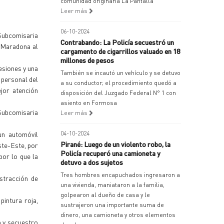
comunidad originaria La Pantalla
Leer más
06-10-2024
 Subcomisaria
Contrabando: La Policía secuestró un
a Maradona al
cargamento de cigarrillos valuado en 18
millones de pesos
lesiones y una
También se incautó un vehículo y se detuvo
 personal del
a su conductor; el procedimiento quedó a
jor atención
disposición del Juzgado Federal N° 1 con
asiento en Formosa
 Subcomisaria
Leer más
un automóvil
04-10-2024
Pirané: Luego de un violento robo, la
ste-Este, por
Policía recuperó una camioneta y
por lo que la
detuvo a dos sujetos
Tres hombres encapuchados ingresaron a
stracción de
una vivienda, maniataron a la familia,
golpearon al dueño de casa y le
pintura roja,
sustrajeron una importante suma de
dinero, una camioneta y otros elementos
n y secuestro