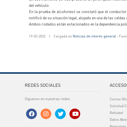
del vehículo.
En la prueba de alcohotest se constató que el conductor t
notificó de su situación legal, alojado en una de las celdas a
Ambos rodados están estacionados en la dependencia polici
19-02-2022
|
Cargada en
Noticias de interés general
- Fuent
REDES SOCIALES
ACCESO
Síguenos en nuestras redes
Correo Ofi
Solicitud C
Refsatel
Datos Abie
Preguntas