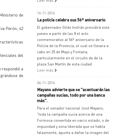
Leer más
16-11-2016
Ministerio de
La policía celebra sus 56º aniversario
El gobernador Gildo Insfrán presidirá este
Eva Perón; 42
jueves a partir de las 8 el acto
conmemorativo al 56º aniversario de la
acterísticas
Policía de la Provincia, el cual se llevara a
cabo en 25 de Mayo y Fontana,
tenciales del
particularmente en el circuito de de la
plaza San Martín de esta ciudad.
e respondió a
Leer más
ográndose de
04-11-2016
Mayans advierte que se "acentuarán las
campañas sucias, todo por una banca
más".
Para el senador nacional José Mayans,
"toda la campaña sucia acerca de una
Formosa convertida en narco estado, o de
impunidad y zona liberada que se habla
falazmente, apunta a dañar la imagen del