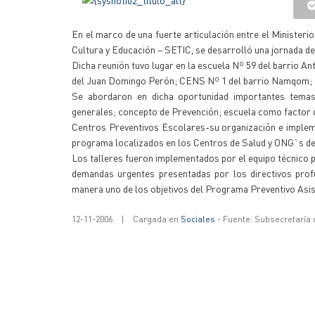
En el marco de una fuerte articulación entre el Minister
Cultura y Educación – SETIC, se desarrolló una jornada d
Dicha reunión tuvo lugar en la escuela Nº 59 del barrio A
del Juan Domingo Perón; CENS Nº 1 del barrio Namqom; e
Se abordaron en dicha oportunidad importantes temas c
generales; concepto de Prevención; escuela como factor d
Centros Preventivos Escolares-su organización e impleme
programa localizados en los Centros de Salud y ONG`s de l
Los talleres fueron implementados por el equipo técnico 
demandas urgentes presentadas por los directivos profu
manera uno de los objetivos del Programa Preventivo Asis
12-11-2006
|
Cargada en
Sociales
- Fuente: Subsecretaría