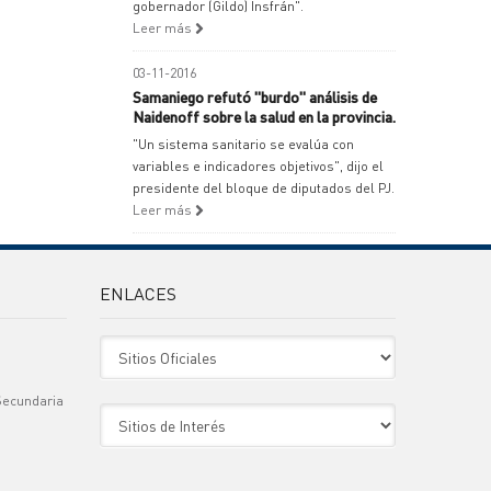
gobernador (Gildo) Insfrán".
Leer más
03-11-2016
Samaniego refutó "burdo" análisis de
Naidenoff sobre la salud en la provincia.
"Un sistema sanitario se evalúa con
variables e indicadores objetivos", dijo el
presidente del bloque de diputados del PJ.
Leer más
ENLACES
Sitio Oficiales
Secundaria
Sitio de Interes
)