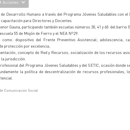
Acciones
io de Desarrollo Humano a través del Programa Jóvenes Saludables con el 
e capacitación para Directores y Docentes.
ntenor Gauna, participando también escuelas números 30, 41 y 60 del barrio 
scuela 55 de Mojón de Fierro y el NEA Nº29.
omo: dispositivo del Frente Preventivo Asistencial; adolescencia; car
e protección por excelencia;
ntación; concepto de Red y Recursos; socialización de los recursos asis
a jurisdicción.
profesional del Programa Jóvenes Saludables y del SETIC; ocasión donde s
ndamente la política de descentralización de recursos profesionales, l
tencial.
 de Comunicación Social