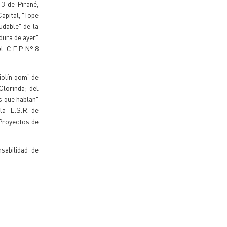
 3 de Pirané,
Capital, "Tope
udable" de la
rdura de ayer"
l C.F.P. N° 8
iolín qom" de
Clorinda; del
s que hablan"
la E.S.R. de
 Proyectos de
sabilidad de