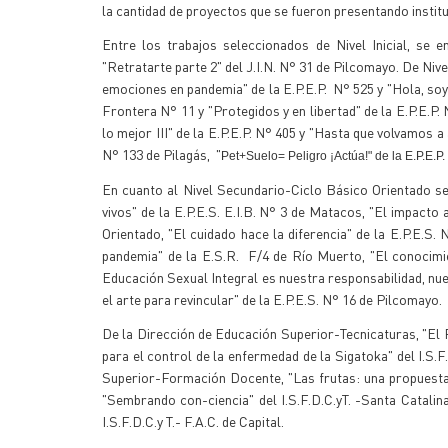
la cantidad de proyectos que se fueron presentando instituc
Entre los trabajos seleccionados de Nivel Inicial, se e
"Retratarte parte 2" del J.I.N. N° 31 de Pilcomayo. De Niv
emociones en pandemia" de la E.P.E.P. N° 525 y "Hola, soy 
Frontera N° 11 y "Protegidos y en libertad" de la E.P.E.P.
lo mejor III" de la E.P.E.P. N° 405 y "Hasta que volvamos a
N° 133 de Pilagás, "
Pet+Suelo= Peligro ¡Actúa!" de la E.P.E.P.
En cuanto al Nivel Secundario-Ciclo Básico Orientado s
vivos" de la E.P.E.S. E.I.B. N° 3 de Matacos, "El impacto 
Orientado, "El cuidado hace la diferencia" de la E.P.E.S.
pandemia" de la E.S.R. F/4 de Río Muerto, "El conocimie
Educación Sexual Integral es nuestra responsabilidad, nues
el arte para revincular" de la E.P.E.S. N° 16 de Pilcomayo.
De la Dirección de Educación Superior-Tecnicaturas, "El P
para el control de la enfermedad de la Sigatoka" del I.S
Superior-Formación Docente, "Las frutas: una propuesta p
"Sembrando con-ciencia" del I.S.F.D.C.yT. -Santa Catalina
I.S.F.D.C.y T.- F.A.C. de Capital.