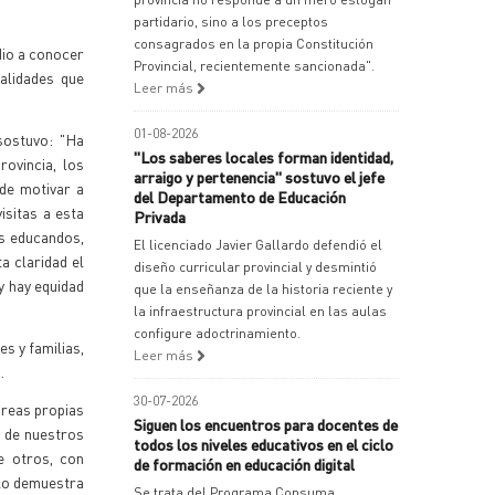
partidario, sino a los preceptos
consagrados en la propia Constitución
dio a conocer
Provincial, recientemente sancionada".
dalidades que
Leer más
01-08-2026
sostuvo: "Ha
"Los saberes locales forman identidad,
rovincia, los
arraigo y pertenencia" sostuvo el jefe
 de motivar a
del Departamento de Educación
isitas a esta
Privada
os educandos,
El licenciado Javier Gallardo defendió el
a claridad el
diseño curricular provincial y desmintió
y hay equidad
que la enseñanza de la historia reciente y
la infraestructura provincial en las aulas
configure adoctrinamiento.
s y familias,
Leer más
o.
30-07-2026
areas propias
Siguen los encuentros para docentes de
r de nuestros
todos los niveles educativos en el ciclo
ue otros, con
de formación en educación digital
 lo demuestra
Se trata del Programa Consuma