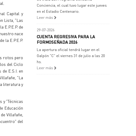
al.
Conciencia, el cual tuvo lugar este jueves
en el Estadio Centenario.
nal Capital y
Leer más
n Lista, "Las
a E.P.E.P. de
29-07-2026
 nuestro nace
CUENTA REGRESIVA PARA LA
de la E.P.E.P.
FORMOSEÑADA 2026
La apertura oficial tendrá lugar en el
Galpón "C" el viernes 31 de julio a las 20
s rotos pero
hs.
los del Ciclo
Leer más
 de E.S.I. en
illafañe, "La
 literatura y
s y "Técnicas
 de Educación
de Villafañe,
ncuentro" del