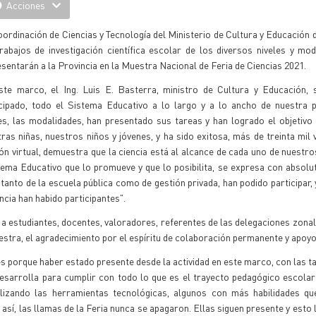
Acciones
ordinación de Ciencias y Tecnología del Ministerio de Cultura y Educación 
rabajos de investigación científica escolar de los diversos niveles y mo
sentarán a la Provincia en la Muestra Nacional de Feria de Ciencias 2021.
ste marco, el Ing. Luis E. Basterra, ministro de Cultura y Educación, 
icipado, todo el Sistema Educativo a lo largo y a lo ancho de nuestra p
es, las modalidades, han presentado sus tareas y han logrado el objetivo
ras niñas, nuestros niños y jóvenes, y ha sido exitosa, más de treinta mil v
ón virtual, demuestra que la ciencia está al alcance de cada uno de nuestr
a Educativo que lo promueve y que lo posibilita, se expresa con absolut
tanto de la escuela pública como de gestión privada, han podido participar, 
cia han habido participantes".
a estudiantes, docentes, valoradores, referentes de las delegaciones zonale
uestra, el agradecimiento por el espíritu de colaboración permanente y apoy
tes porque haber estado presente desde la actividad en este marco, con las t
desarrolla para cumplir con todo lo que es el trayecto pedagógico escola
utilizando las herramientas tecnológicas, algunos con más habilidades q
sí, las llamas de la Feria nunca se apagaron. Ellas siguen presente y esto