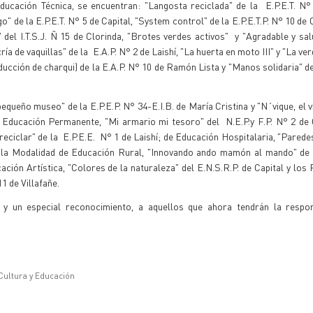
ducación Técnica, se encuentran: "Langosta reciclada" de la E.P.E.T. N°
 de la E.P.E.T. N° 5 de Capital, "System control" de la E.P.E.T.P. N° 10 de 
del I.T.S.J. Ñ 15 de Clorinda, "Brotes verdes activos" y "Agradable y sal
ría de vaquillas" de la E.A.P. N° 2 de Laishí, "La huerta en moto III" y "La ve
ducción de charqui) de la E.A.P. N° 10 de Ramón Lista y "Manos solidaria" de
equeño museo" de la E.P.E.P. N° 34-E.I.B. de María Cristina y "N´vique, el v
e Educación Permanente, "Mi armario mi tesoro" del N.E.P.y F.P. N° 2 de 
eciclar" de la E.P.E.E. N° 1 de Laishí; de Educación Hospitalaria, "Parede
e la Modalidad de Educación Rural, "Innovando ando mamón al mando" de 
ión Artística, "Colores de la naturaleza" del E.N.S.R.P. de Capital y los
 de Villafañe.
o y un especial reconocimiento, a aquellos que ahora tendrán la respon
 Cultura y Educación