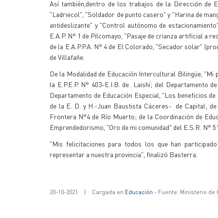
Así también,dentro de los trabajos de la Dirección de E
"Ladriecol", "Soldador de punto casero" y "Harina de mango"
antideslizante" y "Control autónomo de estacionamiento" 
E.A.P. N° 1 de Pilcomayo, "Pasaje de crianza artificial a rec
de la E.A.P.P.A. N° 4 de El Colorado, "Secador solar" (pro
de Villafañe.
De la Modalidad de Educación Intercultural Bilingüe, "Mi p
la E.P.E.P. N° 403-E.I.B. de Laishí; del Departamento d
Departamento de Educación Especial, "Los beneficios de r
de la E. D. y H.-Juan Baustista Cáceres- de Capital; d
Frontera N°4 de Río Muerto; de la Coordinación de Educac
Emprendedorismo, "Oro de mi comunidad" del E.S.R. N° 511
"Mis felicitaciones para todos los que han participad
representar a nuestra provincia", finalizó Basterra.
20-10-2021
|
Cargada en
Educación
- Fuente: Ministerio de