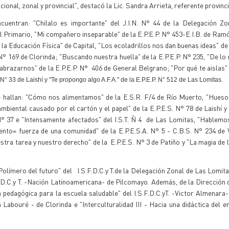
ional, zonal y provincial", destacó la Lic. Sandra Arrieta, referente provinci
ncuentran: "Chilalo es importante" del J.I.N. N° 44 de la Delegación Zo
el Primario, "Mi compañero inseparable" de la E.P.E.P. N° 453-E.I.B. de Ramó
la Educación Física" de Capital, "Los ecoladrillos nos dan buenas ideas" de l
 N° 169 de Clorinda; "Buscando nuestra huella" de la E.P.E.P. N° 235, "De lo
 abrazarnos" de la E.P.E.P. N° 406 de General Belgrano; "Por qué te aislas" 
 N° 33 de Laishí y "Te propongo algo A.F.A." de la E.P.E.P. N° 512 de Las Lomitas.
e hallan: "Cómo nos alimentamos" de la E.S.R. F/4 de Río Muerto, "Hueso
ambiental causado por el cartón y el papel" de la E.P.E.S. N° 78 de Laishí y 
 N° 37 e "Intensamente afectados" del I.S.T. Ñ 4 de Las Lomitas, "Hablemos
nto= fuerza de una comunidad" de la E.P.E.S.A. N° 5 - C.B.S. N° 234 de V
tra tarea y nuestro derecho" de la E.P.E.S. N° 3 de Patiño y "La magia de la
olímero del futuro" del I.S.F.D.C.y T.de la Delegación Zonal de Las Lomita
.F.D.C.y T. -Nación Latinoamericana- de Pilcomayo. Además, de la Dirección
edagógica para la escuela saludable" del I.S.F.D.C.yT. -Victor Almenara- 
 Labouré - de Clorinda e "Interculturalidad III - Hacia una didáctica del e