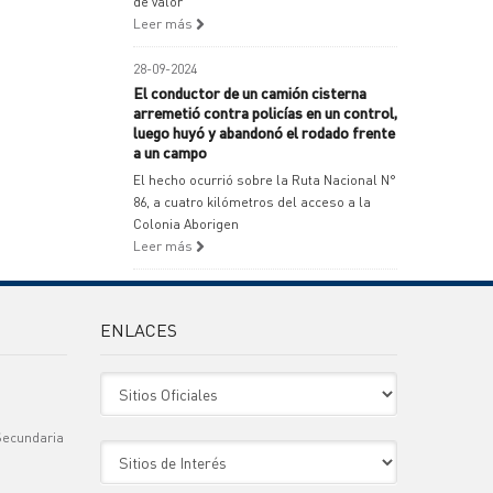
de valor
Leer más
28-09-2024
El conductor de un camión cisterna
arremetió contra policías en un control,
luego huyó y abandonó el rodado frente
a un campo
El hecho ocurrió sobre la Ruta Nacional N°
86, a cuatro kilómetros del acceso a la
Colonia Aborigen
Leer más
ENLACES
Sitio Oficiales
Secundaria
Sitio de Interes
)