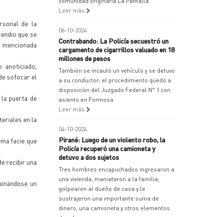
comunidad originaria La Pantalla
Leer más
rsonal de la
06-10-2024
cendio que se
Contrabando: La Policía secuestró un
a mencionada
cargamento de cigarrillos valuado en 18
millones de pesos
 anoticiado,
También se incautó un vehículo y se detuvo
de sofocar el
a su conductor; el procedimiento quedó a
disposición del Juzgado Federal N° 1 con
 la puerta de
asiento en Formosa
Leer más
eriales en la
04-10-2024
Pirané: Luego de un violento robo, la
ima facie que
Policía recuperó una camioneta y
detuvo a dos sujetos
de recibir una
Tres hombres encapuchados ingresaron a
una vivienda, maniataron a la familia,
ionándose un
golpearon al dueño de casa y le
sustrajeron una importante suma de
dinero, una camioneta y otros elementos