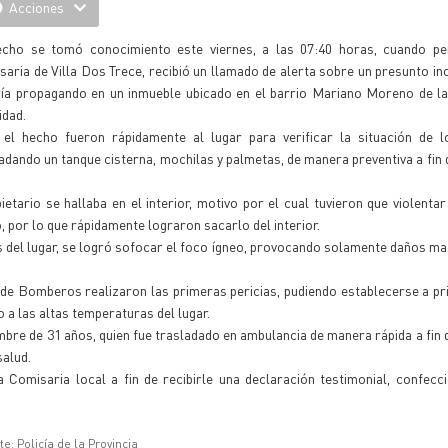
Acciones
echo se tomó conocimiento este viernes, a las 07:40 horas, cuando pe
aria de Villa Dos Trece, recibió un llamado de alerta sobre un presunto in
ría propagando en un inmueble ubicado en el barrio Mariano Moreno de l
idad.
 el hecho fueron rápidamente al lugar para verificar la situación de lo
adando un tanque cisterna, mochilas y palmetas, de manera preventiva a fin 
etario se hallaba en el interior, motivo por el cual tuvieron que violentar
or lo que rápidamente lograron sacarlo del interior.
os del lugar, se logró sofocar el foco ígneo, provocando solamente daños mat
 de Bomberos realizaron las primeras pericias, pudiendo establecerse a pr
 a las altas temperaturas del lugar.
ombre de 31 años, quien fue trasladado en ambulancia de manera rápida a fin 
salud.
Comisaria local a fin de recibirle una declaración testimonial, confecc
e: Policía de la Provincia