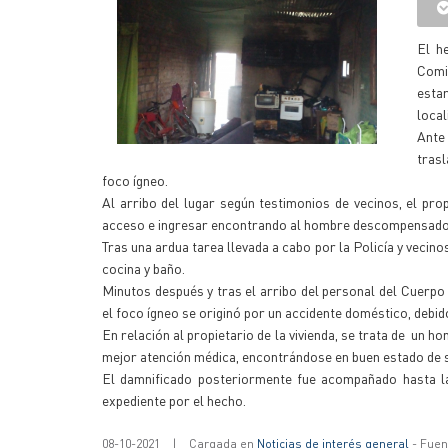
El h
Comis
esta
local
Ante
trasl
foco ígneo.
Al arribo del lugar según testimonios de vecinos, el propi
acceso e ingresar encontrando al hombre descompensado, p
Tras una ardua tarea llevada a cabo por la Policía y vecin
cocina y baño.
Minutos después y tras el arribo del personal del Cuerpo
el foco ígneo se originó por un accidente doméstico, debido
En relación al propietario de la vivienda, se trata de un h
mejor atención médica, encontrándose en buen estado de 
El damnificado posteriormente fue acompañado hasta la 
expediente por el hecho.
08-10-2021
|
Cargada en
Noticias de interés general
- Fuent