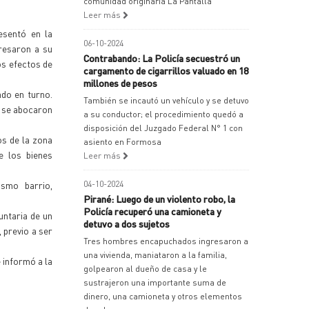
comunidad originaria La Pantalla
Leer más
esentó en la
06-10-2024
resaron a su
Contrabando: La Policía secuestró un
os efectos de
cargamento de cigarrillos valuado en 18
millones de pesos
ado en turno.
También se incautó un vehículo y se detuvo
a se abocaron
a su conductor; el procedimiento quedó a
disposición del Juzgado Federal N° 1 con
os de la zona
asiento en Formosa
e los bienes
Leer más
smo barrio,
04-10-2024
Pirané: Luego de un violento robo, la
Policía recuperó una camioneta y
untaria de un
detuvo a dos sujetos
 previo a ser
Tres hombres encapuchados ingresaron a
una vivienda, maniataron a la familia,
 informó a la
golpearon al dueño de casa y le
sustrajeron una importante suma de
dinero, una camioneta y otros elementos