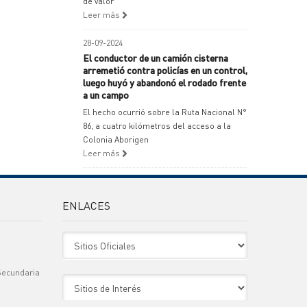
de valor
Leer más
28-09-2024
El conductor de un camión cisterna
arremetió contra policías en un control,
luego huyó y abandonó el rodado frente
a un campo
El hecho ocurrió sobre la Ruta Nacional N°
86, a cuatro kilómetros del acceso a la
Colonia Aborigen
Leer más
ENLACES
Sitio Oficiales
Secundaria
Sitio de Interes
)