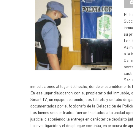
El h
Subc
inmue
su pr
Los f
Asimi
a la 
Camin
nort
sustr
Segu
inmediaciones al lugar del hecho, donde presumiblemente 
En ese lugar dialogaron con el propietario del inmueble, q
Smart TV, un equipo de sonido, dos tablets y un tubo de ga
documentados por el fotógrafo de la Delegación de Policía
Los bienes secuestrados fueron traslados a la unidad ope
justicia, disponiendo la entrega en carácter de depósito judi
La investigación y el despliegue continúa, en procura de a