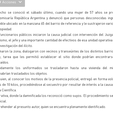
Acciones
echo se conoció el sábado último, cuando una mujer de 57 años se pr
omisaría República Argentina y denunció que personas desconocidas ing
ble ubicado en la manzana 65 del barrio de referencia y le sustrajeron vari
opiedad.
uncionarios públicos iniciaron la causa judicial con intervención del Juzg
smo, el jefe y una importante cantidad de efectivos de esa unidad operativ
investigación del ilícito.
aron la zona, dialogaron con vecinos y transeúntes de los distintos barri
e, tarea que les permitió establecer el sitio donde podrían encontrars
aídos.
idamente los uniformados se trasladaron hasta una vivienda del mi
habrían trasladados los objetos.
uien, al conocer los motivos de la presencia policial, entregó en forma vol
s de 10 kilos, procediéndose al secuestro por resultar de interés a la causa,
 Científica.
rativa, donde la damnificada los reconoció como suyos. El procedimiento se
cial.
prehender al presunto autor, quien se encuentra plenamente identificado.