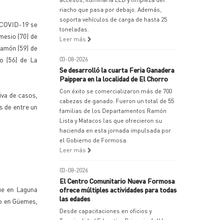
riacho que pasa por debajo. Además,
soporta vehículos de carga de hasta 25
a COVID-19 se
toneladas.
mesio (70) de
Leer más
Ramón (59) de
o (56) de La
03-08-2026
Se desarrolló la cuarta Feria Ganadera
Paippera en la localidad de El Chorro
Con éxito se comercializaron más de 700
iva de casos,
cabezas de ganado. Fueron un total de 55
s de entre un
familias de los Departamentos Ramón
Lista y Matacos las que ofrecieron su
hacienda en esta jornada impulsada por
el Gobierno de Formosa.
Leer más
03-08-2026
El Centro Comunitario Nueva Formosa
ue en Laguna
ofrece múltiples actividades para todas
las edades
so en Güemes,
Desde capacitaciones en oficios y