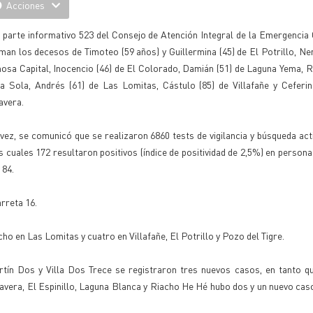
Acciones
l parte informativo 523 del Consejo de Atención Integral de la Emergenci
man los decesos de Timoteo (59 años) y Guillermina (45) de El Potrillo, Ne
osa Capital, Inocencio (46) de El Colorado, Damián (51) de Laguna Yema, 
a Sola, Andrés (61) de Las Lomitas, Cástulo (85) de Villafañe y Ceferin
avera.
vez, se comunicó que se realizaron 6860 tests de vigilancia y búsqueda act
s cuales 172 resultaron positivos (índice de positividad de 2,5%) en persona
 84.
rreta 16.
o en Las Lomitas y cuatro en Villafañe, El Potrillo y Pozo del Tigre.
tín Dos y Villa Dos Trece se registraron tres nuevos casos, en tanto q
avera, El Espinillo, Laguna Blanca y Riacho He Hé hubo dos y un nuevo ca