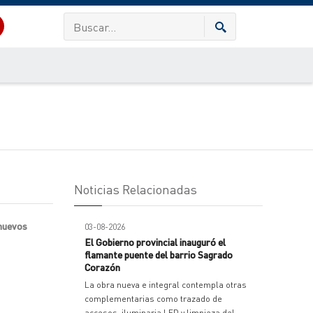
Noticias Relacionadas
 nuevos
03-08-2026
El Gobierno provincial inauguró el
flamante puente del barrio Sagrado
Corazón
La obra nueva e integral contempla otras
complementarias como trazado de
accesos, iluminaria LED y limpieza del