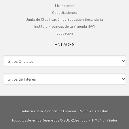
Licitaciones
Capacitaciones
Junta de Clasificación de Educación Secundaria
Instituto Provincial de la Vivienda (IPV)
Educación
ENLACES
Sitio Oficiales
Sitio de Interes
Gobierno de la Provincia de Formosa · República Argentina
Todos los Derechos Reservados © 2005-2026 ·
CSS
-
HTML 4.01
Válidos