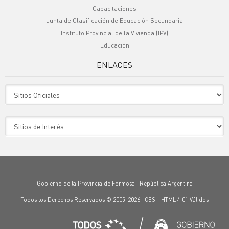
Capacitaciones
Junta de Clasificación de Educación Secundaria
Instituto Provincial de la Vivienda (IPV)
Educación
ENLACES
Sitio Oficiales
Sitio de Interes
Gobierno de la Provincia de Formosa · República Argentina
Todos los Derechos Reservados © 2005-2026 ·
CSS
-
HTML 4.01
Válidos