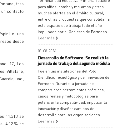
Terminalidad Educativa Primaria, folklore
Fontana; tres
para niños, bombo y malambo y otras
: un contacto
muchas ofertas en el ámbito cultural,
entre otras propuestas que consolidan a
este espacio que trabaja todo el año
impulsado por el Gobierno de Formosa.
pinillo; una
Leer más
ngresos desde
03-08-2026
Desarrollo de Software: Se realizó la
jornada de trabajo del segundo módulo
ano, 17; Los
s; Villafañe,
Fue en las instalaciones del Polo
Científico, Tecnológico y de Innovación de
Guardia, uno;
Formosa. Durante la jornada se
compartieron herramientas prácticas,
casos reales y metodologías para
potenciar la competitividad, impulsar la
innovación y diseñar caminos de
desarrollo para las organizaciones.
es 11.313 se
Leer más
 el 4,02 % de