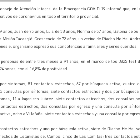
Consejo de Atención Integral de la Emergencia COVID 19 informó que, en l
itivos de coronavirus en todo el territorio provincial.
 años, Juan de 75 años, Luis de 58 años, Norma de 57 años, Balbina de 56
 de Misión Tacaaglé: Crescencio de 73 años; un vecino de Riacho He He: Andr
ienes el organismo expresó sus condolencias a familiares y seres queridos.
personas de entre tres meses a 91 años, en el marco de los 3825 test de
24 horas, con el 16,8% de positividad.
por síntomas, 81 contactos estrechos, 67 por búsqueda activa, cuatro c
13 consultas por síntomas, siete contactos estrechos y dos por búsqueda 
tomas; 11 a Ingeniero Juárez: siete contactos estrechos, dos consultas p
contactos estrechos, dos consultas por egreso y una consulta por sínto
tiva; ocho a Villafañe: siete contactos estrechos y una consulta por egres
contactos estrechos y uno por búsqueda activa; siete de Riacho He He: s
trechos de Estanislao del Campo; cinco de Las Lomitas: tres contactos es