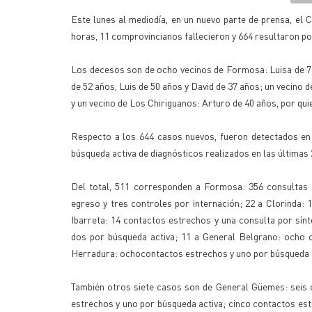
Este lunes al mediodía, en un nuevo parte de prensa, el 
horas, 11 comprovincianos fallecieron y 664 resultaron pos
Los decesos son de ocho vecinos de Formosa: Luisa de 79
de 52 años, Luis de 50 años y David de 37 años; un vecino
y un vecino de Los Chiriguanos: Arturo de 40 años, por qu
Respecto a los 644 casos nuevos, fueron detectados en 
búsqueda activa de diagnósticos realizados en las últimas 
Del total, 511 corresponden a Formosa: 356 consultas 
egreso y tres controles por internación; 22 a Clorinda: 
Ibarreta: 14 contactos estrechos y una consulta por sín
dos por búsqueda activa; 11 a General Belgrano: ocho 
Herradura: ochocontactos estrechos y uno por búsqueda ac
También otros siete casos son de General Güemes: seis 
estrechos y uno por búsqueda activa; cinco contactos es