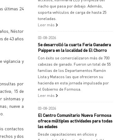
riacho que pasa por debajo. Además,
as últimas 24
soporta vehículos de carga de hasta 25
toneladas.
Leer más
 años, Néstor
03-08-2026
es de 43 años
Se desarrolló la cuarta Feria Ganadera
Paippera en la localidad de El Chorro
Con éxito se comercializaron más de 700
 vigilancia y
cabezas de ganado. Fueron un total de 55
familias de los Departamentos Ramón
Lista y Matacos las que ofrecieron su
onsultas por
hacienda en esta jornada impulsada por
el Gobierno de Formosa.
activa; 15 de
Leer más
or síntomas y
mas; nueve a
03-08-2026
o.
El Centro Comunitario Nueva Formosa
ofrece múltiples actividades para todas
las edades
eis contactos
Desde capacitaciones en oficios y
trechos y dos