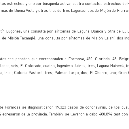
ctos estrechos y uno por búsqueda activa; cuatro contactos estrechos de 
es más de Buena Vista y otros tres de Tres Lagunas; dos de Mojón de Fierro
ín Lugones; una consulta por síntomas de Laguna Blanca y otra de El Es
o de Misión Tacaaglé; una consulta por síntomas de Misión Laishí; dos i
ntes recuperados que corresponden a Formosa, 450; Clorinda, 48; Belgr
lanca, seis; El Colorado, cuatro; Ingeniero Juárez, tres; Laguna Naineck, tre
sta, tres; Colonia Pastoril, tres; Palmar Largo, dos; El Chorro, uno; Gran 
de Formosa se diagnosticaron 19.323 casos de coronavirus, de los cual
4 egresaron de la provincia. También, se llevaron a cabo 480.894 test con