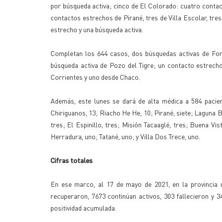
por búsqueda activa; cinco de El Colorado: cuatro conta
contactos estrechos de Pirané, tres de Villa Escolar, tr
estrecho y una búsqueda activa.
Completan los 644 casos, dos búsquedas activas de Fort
búsqueda activa de Pozo del Tigre; un contacto estrech
Corrientes y uno desde Chaco.
Además, este lunes se dará de alta médica a 584 pacie
Chiriguanos, 13; Riacho He He, 10; Pirané, siete; Laguna B
tres; El Espinillo, tres; Misión Tacaaglé, tres; Buena Vi
Herradura, uno; Tatané, uno; y Villa Dos Trece, uno.
Cifras totales
En ese marco, al 17 de mayo de 2021, en la provincia 
recuperaron, 7673 continúan activos, 303 fallecieron y 3
positividad acumulada.