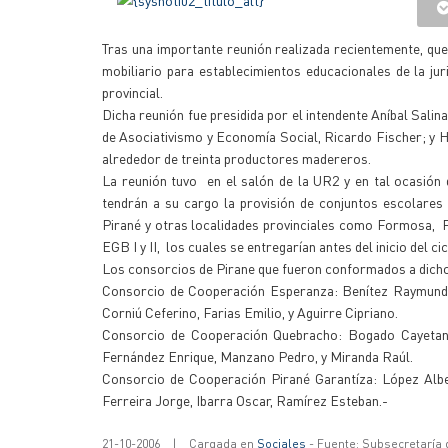
Tras una importante reunión realizada recientemente, q
mobiliario para establecimientos educacionales de la jur
provincial.
Dicha reunión fue presidida por el intendente Aníbal Sali
de Asociativismo y Economía Social, Ricardo Fischer; y 
alrededor de treinta productores madereros.
La reunión tuvo en el salón de la UR2 y en tal ocasión
tendrán a su cargo la provisión de conjuntos escolares 
Pirané y otras localidades provinciales como Formosa, P
EGB I y II, los cuales se entregarían antes del inicio del ci
Los consorcios de Pirane que fueron conformados a dicho
Consorcio de Cooperación Esperanza: Benítez Raymundo,
Corniú Ceferino, Farias Emilio, y Aguirre Cipriano.
Consorcio de Cooperación Quebracho: Bogado Cayetano
Fernández Enrique, Manzano Pedro, y Miranda Raúl.
Consorcio de Cooperación Pirané Garantíza: López Alber
Ferreira Jorge, Ibarra Oscar, Ramírez Esteban.-
21-10-2006
|
Cargada en
Sociales
- Fuente: Subsecretaría