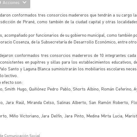
Acciones
uedaron conformados tres consorcios madereros que tendrán a su cargo la
isdicción de Pirané, como también de la ciudad capital y otras localidades
nas, acompañado por funcionarios de su gobierno municipal, como también po
Horacio Cosenza, de la Subsecretaría de Desarrollo Económico, entre otr
 dejaron conformados tres consorcios madereros de 10 integrantes cada 
consistentes en pupitres y sillas para los establecimientos educativos, 
alo Santo y Laguna Blanca suministrarán los mobiliarios escolares neces
clo lectivo.
 efecto son:
 Smith Hugo, Quiñónez Pedro Pablo, Shorts Albino, Román Ceferino, Aya
, Jara Raúl, Miranda Celso, Salinas Alberto, San Ramón Roberto, Flo
to, Miño Victoriano, Jara Delfín, Jara Pinto, Medina Mirta Lucia, Maris
 de Comunicación Social