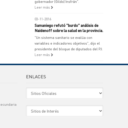
gobernador (Gildo) Insfrán".
Leer más
03-11-2016
Samaniego refutó "burdo" análisis de
Naidenoff sobre la salud en la provincia.
"Un sistema sanitario se evalúa con
variables e indicadores objetivos", dijo el
presidente del bloque de diputados del PJ.
Leer más
ENLACES
Sitio Oficiales
Secundaria
Sitio de Interes
)