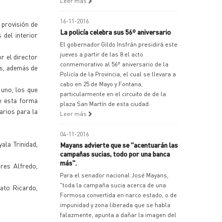
Leer más
16-11-2016
 provisión de
La policía celebra sus 56º aniversario
 del interior
El gobernador Gildo Insfrán presidirá este
jueves a partir de las 8 el acto
r el director
conmemorativo al 56º aniversario de la
os, además de
Policía de la Provincia, el cual se llevara a
cabo en 25 de Mayo y Fontana,
uno, los que
particularmente en el circuito de de la
de esta forma
plaza San Martín de esta ciudad.
arios para la
Leer más
04-11-2016
la Trinidad,
Mayans advierte que se "acentuarán las
campañas sucias, todo por una banca
más".
res Alfredo,
Para el senador nacional José Mayans,
"toda la campaña sucia acerca de una
tato Ricardo,
Formosa convertida en narco estado, o de
impunidad y zona liberada que se habla
falazmente, apunta a dañar la imagen del